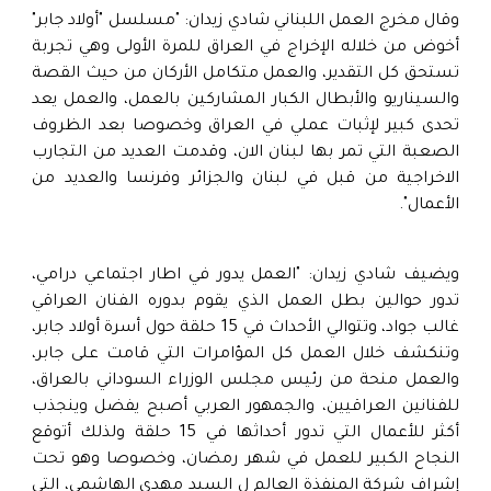
وقال مخرج العمل اللبناني شادي زيدان: "مسلسل "أولاد جابر"
أخوض من خلاله الإخراج في العراق للمرة الأولى وهي تجربة
تستحق كل التقدير، والعمل متكامل الأركان من حيث القصة
والسيناريو والأبطال الكبار المشاركين بالعمل، والعمل يعد
تحدى كبير لإثبات عملي في العراق وخصوصا بعد الظروف
الصعبة التي تمر بها لبنان الان، وقدمت العديد من التجارب
الاخراجية من قبل في لبنان والجزائر وفرنسا والعديد من
الأعمال".
ويضيف شادي زيدان: "العمل يدور في اطار اجتماعي درامي،
تدور حوالين بطل العمل الذي يقوم بدوره الفنان العراقي
غالب جواد، وتتوالي الأحداث في 15 حلقة حول أسرة أولاد جابر،
وتنكشف خلال العمل كل المؤامرات التي قامت على جابر،
والعمل منحة من رئيس مجلس الوزراء السوداني بالعراق،
للفنانين العراقيين، والجمهور العربي أصبح يفضل وينجذب
أكثر للأعمال التي تدور أحداثها في 15 حلقة ولذلك أتوقع
النجاح الكبير للعمل في شهر رمضان، وخصوصا وهو تحت
إشراف شركة المنفذة العالم ل السيد مهدي الهاشمي، التي