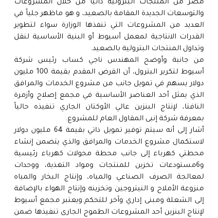
مصر من المنتجات البترولية ذاتياً من خلال المشروعات
والتوسعات الجديدة المقامة بالصعيد، و هو ماظهر جلياً في
العديد من المشروعات التي تنفذها الوزارة سواء لتطوير
القدرات الانتاجية لمعمل أسيوط أو البنية الأساسية لنقل
وتداول المنتجات البترولية بالصعيد.
من جانبة وأوضح المهندس ناجي كساب رئيس شركة
أسيوط لتكرير البترول، أن القرض المقدم بقيمة 100 مليون
دولار يسهم في تمويل جانب من مشروع الخدمات والمرافق
الذي يمثل أحد العناصر الأساسية في مجمع إصلاح وأزمرة
النافتا، لإنتاج البنزين عالي الأوكتان الجاري تنفيذه حالياً
بمعرفة شركة إنبى المقاول العام للمشروع.
أشار إلى أنه سيتم توفير تمويل ذاتي بقيمة 64 مليون دولار
لاستكمال مشروع الخدمات والمرافق والذي يتضمن إنشاء
محطتي كهرباء إلى جانب محطة محولات كهرباء رئيسية
و6مستودعات تخزين للمنتجات ومواد التغذية، ووحدات
لمعالجة الصرف الصناعي والمياه، وإنتاج البخار والمياه
منزوعة الأملاح و النيتروجين وتخزينه وإنتاج الهواء بالإضافة
إلى الشعلة ومبنى إداري وآخر للتحكم.ويعتبر مجمع أسيوط
لإنتاج البنزين أحد المشروعات الطموح الجارى تنفيذها ضمن