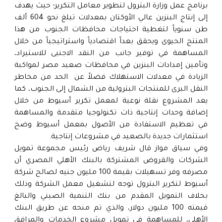
برنامج عمل وزارة البترول لتطوير معامل التكرير؛ حيث يهدف
إلى إنتاج البنزين عالي الأوكتان بمعدلات تبلغ نحو 604 ألف
طن سنوياً لتغطية احتياجات محافظات الجنوب من هذا
المنتج الحيوى ويحقق بعداً اقتصادياً واستراتيجياً من خلال
المساهمة في توفير جانب من النقد الاجنبى للاستيراد،
وتأمين إمدادات البنزين في محافظات صعيد مصر لمواكبة
الزيادة في معدلات الاستهلاك فضلاً عن الحد من مخاطر
النقل البرى للمنتجات البترولية من الشمال إلى الجنوب، كما
يعد المشروع نقلة نوعية لمعمل تكرير أسيوط من خلال
إضافة وحدات إنتاجية ذات تكنولوجيا متقدمة والمساهمة
في تعظيم الاستفادة من الأصول بمعمل أسيوط وضخ
استثمارات جديدة بالصعيد في مشروعات إنتاجية.
وفي سياق مواز قال شريف رياض رئيس مجموعة تمويل
الشركات والقروض المشتركة بالبنك الأهلي المصري أن
مصرفه وفر تسهيلات بقيمة 100 مليون جنيه لصالح شركة
أسيوط لتكرير البترول توجه لتشغيل معمل الشركة وذلك
بخلاف التمويل المقدم من بنك التنمية الصيني والبالغ
قيمته 100 مليون دولار، والذي تم منحه عن طريق البنك
الأهلي، للمساهمة في تمويل مشروع الخدمات والمرافق