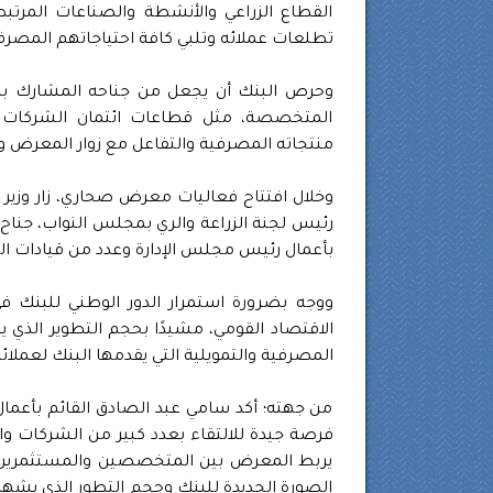
القطاع الزراعي والأنشطة والصناعات المرتب
تطلعات عملائه وتلبي كافة احتياجاتهم المصرفي
وحرص البنك أن يجعل من جناحه المشارك با
المتخصصة، مثل قطاعات ائتمان الشركات وت
منتجاته المصرفية والتفاعل مع زوار المعرض 
وخلال افتتاح فعاليات معرض صحاري، زار وزير 
رئيس لجنة الزراعة والري بمجلس النواب، جناح 
بأعمال رئيس مجلس الإدارة وعدد من قيادات ال
ووجه بضرورة استمرار الدور الوطني للبنك في 
الاقتصاد القومي، مشيدًا بحجم التطوير الذي
المصرفية والتمويلية التي يقدمها البنك لعملائه
من جهته؛ أكد سامي عبد الصادق القائم بأعم
فرصة جيدة للالتقاء بعدد كبير من الشركات و
يربط المعرض بين المتخصصين والمستثمرين وا
الصورة الجديدة للبنك وحجم التطور الذي يشهد