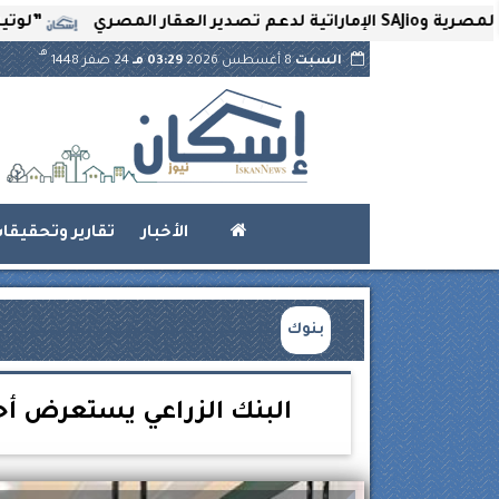
”لوتير” تحتضن ال
هـ
السبت
8 أغسطس 2026
03:29 مـ
24 صفر 1448
الأخبار
تقارير وتحقيقا
بنوك
البنك الزراعي يستعرض أ