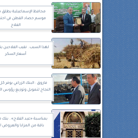
محافظ الإسماعيلية يطلق ش
موسم حصاد القطن في احتفا
الفلاح
لهذا السبب.. نقيب الفلاحين يت
أسعار السكر
فاروق : البنك الزراعي يوفر ك
النجاح لتمويل وتوزيع رؤوس الأب
بمناسبة «عيد الفلاح».. بنك 
باقة من المزايا والعروض ا