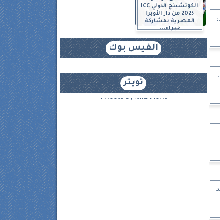
الكوتشينج الدولي ICC
2025 من دار الأوبرا
ض
المصرية بمشاركة
خبراء...
الفيس بوك
.
تويتر
Tweets by iskannews
د