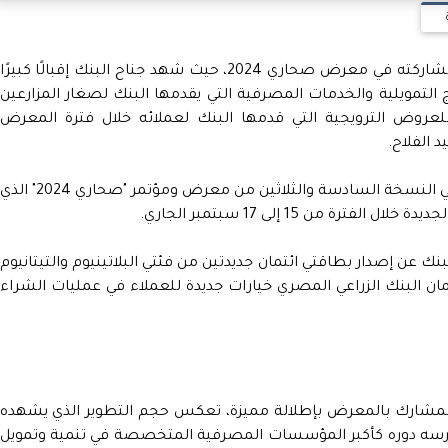
حظي البنك الزراعي بحضور لافت ومميز خلال مشاركته في معرض صحاري 2024، حيث شهد جناح البنك إقبالًا كبيرًا
لتمويلية والخدمات المصرفية التي يقدمها البنك لصغار المزارعين
ة للعروض الترويجية التي قدمها البنك لعملائه خلال فترة المعرض
د الفلاح.
ويشارك البنك الزراعي المصري كراعي بلاتيني في النسخة السادسة والثلاثين من معرض ومؤتمر "صحاري 2024" الذ
ة من 15 إلى 17 سبتمبر الجاري.
ركته في "صحاري 2024"، أعلن البنك عن إصدار بطاقتي ائتمان جديدتين من فئتي البلاتينيوم والتيتانيوم
مان البنك الزراعي المصري خيارات جديدة للعملاء في عمليات الشراء
المشارك بالمعرض بإطلالة مميزة، تعكس حجم التطوير الذي يشهده
مارسه دوره كأكبر المؤسسات المصرفية المتخصصة في تنمية وتمويل