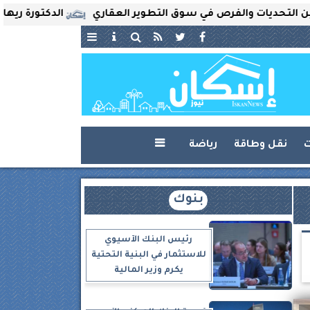
ات والفرص في سوق التطوير العقاري
الدكتورة ريهام ثروت تُ
ت
نقل وطاقة
رياضة

بنوك
رئيس البنك الآسيوي
للاستثمار في البنية التحتية
يكرم وزير المالية