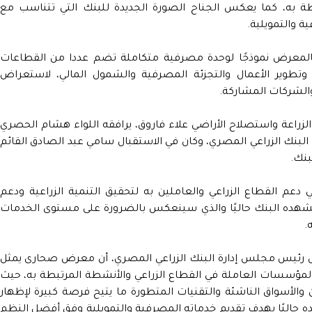
طة به، كما يعكس الجناح الصورة الجديدة للبنك التي تتناسب مع
ة والتمويلية.
لمعرض نموذجًا لوحدة مصرفية متكاملة تضم عددا من القطاعات
طوير الأعمال والتجزئة المصرفية والشمول المالي، لاستعراض
والشركات المشاركة.
الزراعة واستصلاح الأراضي علاء فاروق، يرافقه اللواء هشام الحصري
البنك الزراعي المصري، وكان في الاستقبال سامي عبد الصادق القائم
بنك.
دعم القطاع الزراعي والعاملين به لتحقيق التنمية الزراعية ودعم
 يشهده البنك حاليًا والذي سينعكس بالضرورة على مستوى الخدمات
.
ال رئيس مجلس إدارة البنك الزراعي المصري، أن معرض صحارى يمثل
المؤسسات العاملة في القطاع الزراعي والأنشطة المرتبطة به، حيث
لأسواق الناشئة والتقنيات المتطورة ما يتيح فرصة كبيرة لإظهار
ه حاليًا بهدف تقديم خدماته المصرفية والتمويلية وفق أفضل النظم