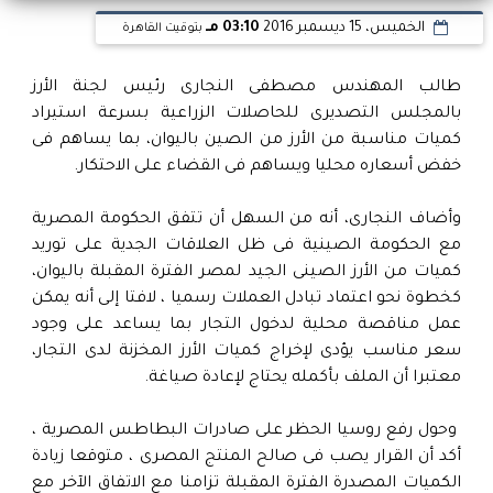
الخميس، 15 ديسمبر 2016
03:10 مـ
بتوقيت القاهرة
طالب المهندس مصطفى النجارى رئيس لجنة الأرز
بالمجلس التصديرى للحاصلات الزراعية بسرعة استيراد
كميات مناسبة من الأرز من الصين باليوان، بما يساهم فى
خفض أسعاره محليا ويساهم فى القضاء على الاحتكار.
وأضاف النجارى، أنه من السهل أن تتفق الحكومة المصرية
مع الحكومة الصينية فى ظل العلاقات الجدية على توريد
كميات من الأرز الصينى الجيد لمصر الفترة المقبلة باليوان،
كخطوة نحو اعتماد تبادل العملات رسميا ، لافتا إلى أنه يمكن
عمل مناقصة محلية لدخول التجار بما يساعد على وجود
سعر مناسب يؤدى لإخراج كميات الأرز المخزنة لدى التجار،
معتبرا أن الملف بأكمله يحتاج لإعادة صياغة.
وحول رفع روسيا الحظر على صادرات البطاطس المصرية ،
أكد أن القرار يصب فى صالح المنتج المصرى ، متوقعا زيادة
الكميات المصدرة الفترة المقبلة تزامنا مع الاتفاق الآخر مع