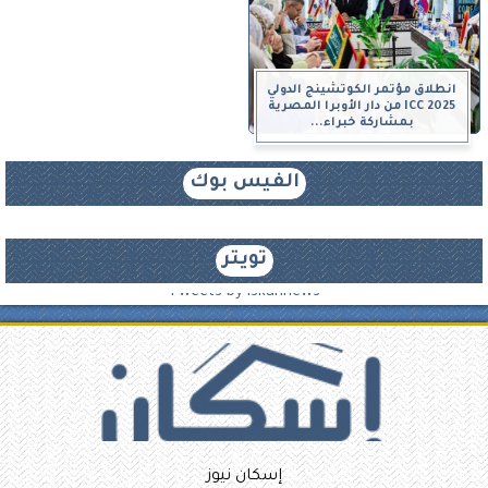
انطلاق مؤتمر الكوتشينج الدولي
ICC 2025 من دار الأوبرا المصرية
بمشاركة خبراء...
الفيس بوك
تويتر
Tweets by iskannews
إسكان نيوز