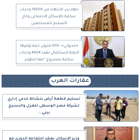
جهاز بدر: الانتهاء من 16608 وحدات
سكنية بالإسكان الاجتماعى وجارٍ
التسليم للمستحقين
«مدبولى»: 600 مليون جنيه توفرها
الدولة لاستكمال تنفيذ 4404 وحدات
سكنية بمشروع ”معا لتطوير
المناطق العشوائية”
عقارات العرب
تسليم قطعة أرض بنشاط خدمي إداري
لشركة مصر الوسطى للغزل والنسيج
ببني...
وزير الإسكان يعقد اجتماعه الدوري مع