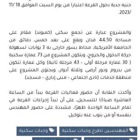
جنيه جدية دخول القرعة اعتبارا من يوم السبت الموافق 18 /11
/2023.
والمشروع عبارة عن تجمع سكنى (كمبوند) مقام على
مساحة 44,50 فدان ويقع على بعد خمس دقائق من
الجامعة الأمريكية، محاط بسور خارجى به 3 بوابات لسهولة
حركة الدخول والخروج، ويتكون المشروع من 73 عمارة سكنية
( 30 عمارة مرحلة أولى – 43 مرحلة ثانية) وكل عمارة تتكون
من بدروم ودور أرضى وثلاثة أدوار، ويحتوى المشروع على
منطقة خدمات (نادى اجتماعي – مبنى إداري – مسجد).
وأكدت النقابة أن حضور فعاليات القرعة يبدأ من الساعة
العاشرة صباحًا للتسجيل، على أن تبدأ إجراءات القرعة في
تمام الساعة الواحدة ظهرًا، مشددة على حضور المهندس
بنفسه أو من ينوب عنه بتوكيل.
المهندسين تطرح وحدات سكنية
وحدات سكنية