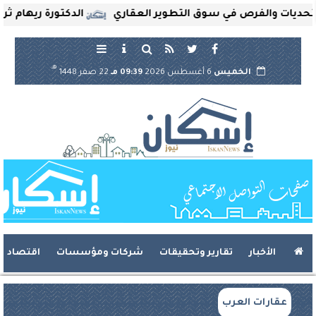
 والفرص في سوق التطوير العقاري
الدكتورة ريهام ثروت تُع
هـ
الخميس
6 أغسطس 2026
09:39 مـ
22 صفر 1448
الأخبار
تقارير وتحقيقات
شركات ومؤسسات
اقتصاد
عقارات العرب