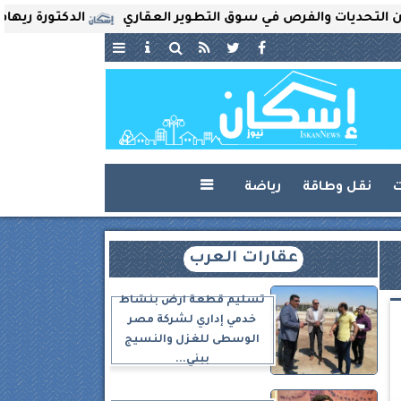
الفرص في سوق التطوير العقاري
الدكتورة ريهام ثروت تُعين
ت
نقل وطاقة
رياضة

عقارات العرب
تسليم قطعة أرض بنشاط
خدمي إداري لشركة مصر
الوسطى للغزل والنسيج
ببني...