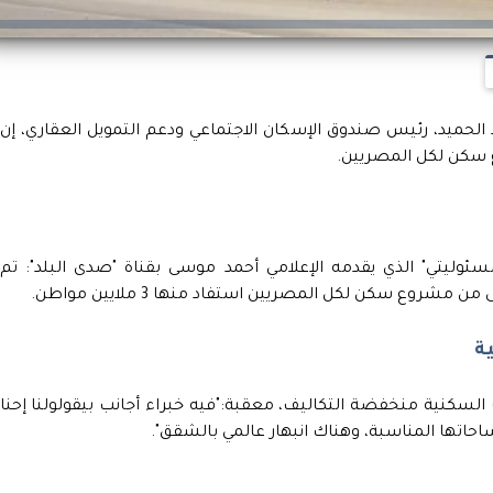
حميد، رئيس صندوق الإسكان الاجتماعي ودعم التمويل العقاري، إن
ئوليتي" الذي يقدمه الإعلامي أحمد موسى بقناة "صدى البلد": تم
ة
السكنية منخفضة التكاليف، معقبة:"فيه خبراء أجانب بيقولولنا إحنا
تها المناسبة، وهناك انبهار عالمي بالشقق".