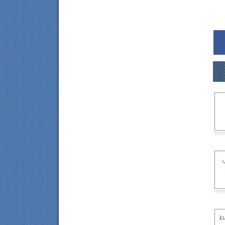
ي
را بقسط