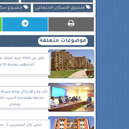
صندوق الاسكان الاجتماعي
مشروع سكن 
موضوعات متعلقة
بأقل من 1000 جنية..ام
التشطيب بقسط 30 عاماً
نائب وزير الإسكان يوجه بسرعة ا
محطة تنقية مياه الشرب بال
رمضان
سكن لكل ال