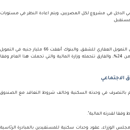
 الدخل في مشروع لكل المصريين، ويتم اعادة النظر في مستويات
مستقبل.
وأشار: هناك 10 آلاف عميل شهريا يستفيد من التمويل العقاري للشقق، والبنوك أنفقت 66 مليار جنيه في التمويل
العقاري، والمواطن يدفع 7% فائدة فقط بدلا من 24%، والفارق تتحمله وزارة المالية والتي تحملت هذا العام وفقا
 الاجتماعي
لمن باع أو قام بالتصرف في وحدته السكنية وخالف شروط التعاقد مع الصندوق
وفقا لقدرته المالية".
لس الوزراء، عقود وحدات سكنية للمستفيدين بالمبادرة الرئاسية