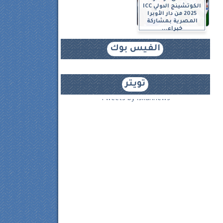
الكوتشينج الدولي ICC
2025 من دار الأوبرا
المصرية بمشاركة
خبراء...
الفيس بوك
تويتر
Tweets by iskannews
٨.١