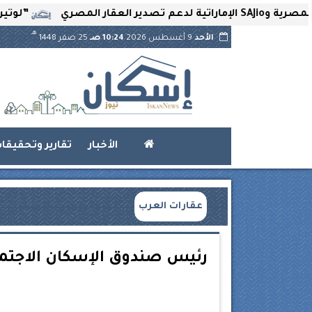
”لوتير” تحتضن العال
هـ
الأحد
9 أغسطس 2026
10:24 صـ
25 صفر 1448
الأخبار
تقارير وتحقيقا
عقارات العرب