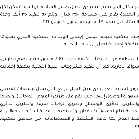
ع الإسكان الذى يخدم محدودى الدخل ضمن المبادرة الرئاسية "سكن لكل
المصريين" بمنطقة غرب المطار بمدينة أكتوبر الجديدة يقام على مساحة ٣٥٠٠ فدان، ويتم به تنفيذ ٣٥ ألف وحدة
ير أنه تم البدء في تنفيذ ٥٥ ألف وحدة سكنية جديدة، ليصل إجمالي الوحدات السكنية الجاري تنفيذها
ونوه الوزير عن أنه جار تنفيذ ٢٥ مبنى خدميا جديدا بمنطقة غرب المطار بتكلفة تقدر بـ 700 مليون جنيه، تضم مدارس،
واقا تجارية، كما أن تنفيذ مشروعات البنية التحتية بتكلفة إجمالية
ر الجديدة" تعد إحدى مدن الجيل الرابع، التي تمثل توسعات لمدينتي
ح سهولة الوصول إليها، حيث تقع على طريق (الفيوم - الواحات)، ويحدها
والطريق الدائري الأوسطي وطريق الواحات شرقًا، والطريق الدائري
الإقليمي غربًا، لافتًا إلى أن المساحة الاجمالية للمدينة تبلغ نحو ١٠٥ آلاف فدان، وتستهدف المدينة استيعاب حوالي 
ام ٢٠٥٢، ويشمل المخطط العام لها كافة الأنشطة والاستخدامات، من مناطق سكنية،
ة.