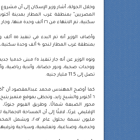
وخلال الجولة، أشار وزير الإسكان إلى أن مشرو
سكنية، تم الانتهاء من ٢٦ ألف وحدة منها، وجار الانتهاء من تنفيذ ٩ آلاف وحدة بحلول ٣٠ يونيو ٢٠٢٤.
وأضاف الوز
بمنطقة غرب المطار لنحو ٩٠ ألف وحدة سكنية، بتكلفة إجمالية تصل إلى ٥١ مليار جنيه.
ووحدات صحية، ودور حضانة، وأندية رياضية، وأس
تصل إلى 11.5 مليار جنيه.
كما أوضح المهندس محمد عبدالمقصود أن "أكتوب
٦ أكتوبر والشيخ زايد، وتحظى بموقع متميز يتي
محور الضبعة شمالًا، وطريق الفيوم جنوبًا، 
مليون نسمة بحلول ع
وخدمية، وصناعية، وتعليمية، وسياحية وترفيهي