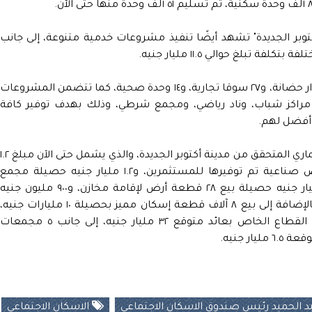
بر الجديدة" تشهد أيضًا تنفيذ مشروعات خدمية متنوعة، إلى جانب
 تبلغ حوالي ١١.٥ مليار جنيه.
وأضاف أن المدينة تشهد تنفيذ ٢٠ مدرسة، و١٥ دار حضانة، و٢٧ سوقا تجارية، و١٤ وحدة صحية، كما تتضمن المشروعات
خدمية بالمدينة تنفيذ ٥ ملاعب رياضية، و٣ مراكز شباب، وناد رياضي، ومجمع شرطي، وذلك بهدف توفير كافة
 أفضل لهم.
كما أكد رئيس جهاز المدينة عظم العائد الاستثماري المتحقق من مدينة أكتوبر الجديدة، والذي يشمل حتى الآن مبلغ
مليار جنيه حصيلة استثمارية لـ ٩٠ قطعة أرض صناعية تم توفيرها للمستثمرين، و١.٢ مليار جنيه حصيلة مجمع
صناعي بمساحة تصل إلى ٢ مليون م٢، و١.١ مليار جنيه حصيلة بيع ٢٨ قطعة أرض لإقامة مخازن، و٩٠٠ مليون جنيه
حصيلة بيع ٣٤ قطعة أرض لاستخدام خدمي، بالإضافة إلى بيع ٨ آلاف قطعة إسكان مميز بحصيلة ١٠ مليارات جنيه،
فضلًا عن تنفيذ مشروع "بادية" بالشراكة مع القطاع الخاص بعائد متوقع ٣٢ مليار جنيه، إلى جانب ٥ مجمعات
 الحميد رئيس صندوق الاسكان الاجتماعي
الاسكان الاجتماعي