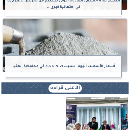
انطلاق دورة «ملتقى القادة» الأولى بتنظيم من «بزنس بالعربي»
في احتفالية كبرى...
أسعار الأسمنت اليوم السبت 21-9-2024 في محافظة المنيا
الأعلى قراءة