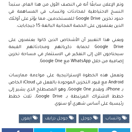
وتم الإعلان سابقًا أنه في النصف الأول من هذا العام، ستبدأ
النسخ الاحتياطية لمحادثات واتساب في المساهمة في
حدود تخزين Google Drive للمستخدمين، مما يؤثر على أولئك
الذين يعتمدون على الحصة المجانية البالغة 15 جيجابايت.
ويعني هذا التغيير أن الأشخاص الذين كانوا يعتمدون على
Google Drive لحماية ذكرياتهم ومحادثاتهم القيمة
سيحتاجون الآن إلى التفكير في الاستثمار في مساحة تخزين
إضافية من خلال WhatsApp مع Google One.
وتعمل هذه الخطوة الإستراتيجية على مواءمة ممارسات
Android مع قيود التخزين الموجودة بالفعل في iCloud الخاص
بـ iPhone، ويقدم Google One، وهو المصطلح الذي يشير إلى
خطط الاشتراك المرتبطة بـ Google Drive، ثلاث خطط
رئيسية على أساس شهري أو سنوي.
واتساب
جوجل
جوجل درايف
ايفون