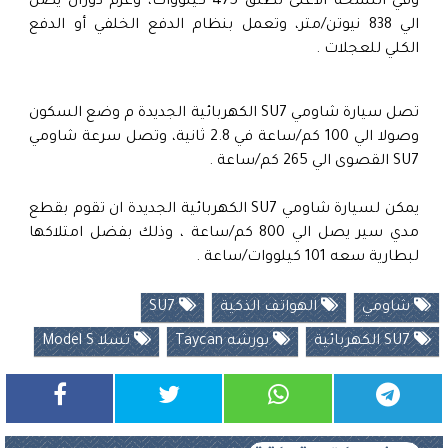
وفي النسخة الأعلى تطلق 475 كيلووات، وعزم دوران يصل
الي 838 نيوتن/متر، وتعمل بنظام الدفع الخلفي أو الدفع
الكلي للعجلات .
تصل سيارة شاومي SU7 الكهربائية الجديدة م وضع السكون
وصولا الي 100 كم/ساعة في 2.8 ثانية، وتصل سرعة شاومي
SU7 القصوى الي 265 كم/ساعة .
يمكن لسيارة شاومي SU7 الكهربائية الجديدة ان تقوم بقطع
مدي سير يصل الي 800 كم/ساعة ، وذلك بفضل امتلاكها
لبطارية سعه 101 كيلووات/ساعة .
شاومي
الهواتف الذكية
SU7
SU7 الكهربائية
بورشه Taycan
تسلا Model S