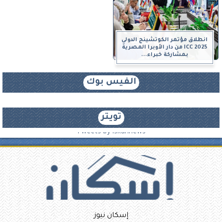
انطلاق مؤتمر الكوتشينج الدولي
ICC 2025 من دار الأوبرا المصرية
بمشاركة خبراء...
الفيس بوك
تويتر
Tweets by iskannews
إسكان نيوز