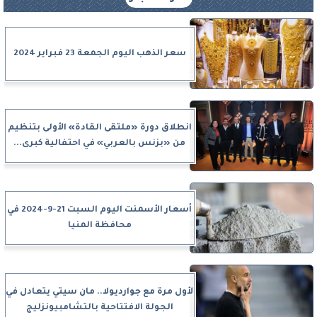
سعر الذهب اليوم الجمعة 23 فبراير 2024
انطلاق دورة «ملتقى القادة» الأولى بتنظيم
من «بزنس بالعربي» في احتفالية كبرى...
أسعار الأسمنت اليوم السبت 21-9-2024 في
محافظة المنيا
لأول مرة مع جوارديولا.. مان سيتي يتعادل في
الجولة الافتتاحية بالتشامبيونزليج