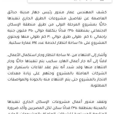
كشف المهندس عمار مندور رئيس جهاز مدينة حدائق
العاصمة عن تفاصيل مشروعات الطرق الجاري تنفيذها
حاليًّا بمشروع المرحلة الاولى من طرق منطقة الإسكان
الاجتماعي بمنطقة ٢٣٥٠ فدانًا بتكلفة حوالى ٣٥٠ مليون جنيه
بإجمالي ٤٠ كم. طولى طرق حوالي ٣٠ كم طولي منها ويحتوي
المشروع على ٢٥٠ ساحة انتظار لخدمة عدد ١١٩٤ عمارة سكنية.
وأشار إلى الانتهاء من ١٧٠ ساحة انتظار وجار استكمال الأعمال،
لافتًا إلى أنه جار أعمال الهارد سكيب يتم تنفيذها حاليًّا وجار
الانتهاء منها وقد شدد أنه يتم عقد لقاءات باستمرار مع
الشركات العاملة بالمشروع وحثهم على زيادة معدلات
الانجاز بالمشروع حتى يتم الانتهاء منه بالجودة والمواصفات
المطلوبة.
وتفقد مندور أعمال مشروعات الإسكان الجاري تنفيذها
بالمدينة بمنطقة ٢٣٥٠ فدانًا سكن لكل المصريين وأكد ضرورة