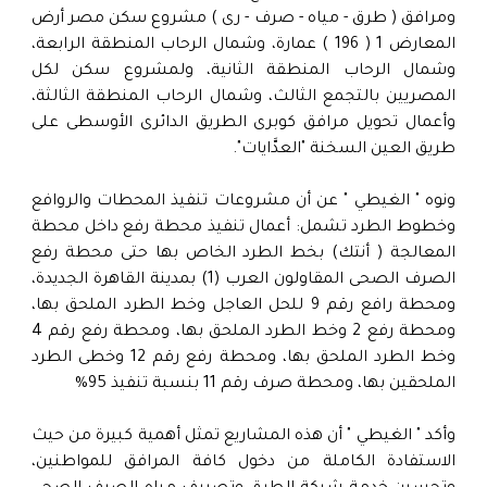
ومرافق ( طرق - مياه - صرف - رى ) مشروع سكن مصر أرض
المعارض 1 ( 196 ) عمارة، وشمال الرحاب المنطقة الرابعة،
وشمال الرحاب المنطقة الثانية، ولمشروع سكن لكل
المصريين بالتجمع الثالث، وشمال الرحاب المنطقة الثالثة،
وأعمال تحويل مرافق كوبرى الطريق الدائرى الأوسطى على
طريق العين السخنة "العدَّايات".
ونوه " الغيطي " عن أن مشروعات تنفيذ المحطات والروافع
وخطوط الطرد تشمل: أعمال تنفيذ محطة رفع داخل محطة
المعالجة ( أنتك) بخط الطرد الخاص بها حتى محطة رفع
الصرف الصحى المقاولون العرب (1) بمدينة القاهرة الجديدة،
ومحطة رافع رقم 9 للحل العاجل وخط الطرد الملحق بها،
ومحطة رفع 2 وخط الطرد الملحق بها، ومحطة رفع رقم 4
وخط الطرد الملحق بها، ومحطة رفع رقم 12 وخطى الطرد
الملحقين بها، ومحطة صرف رقم 11 بنسبة تنفيذ 95%
وأكد " الغيطي " أن هذه المشاريع تمثل أهمية كبيرة من حيث
الاستفادة الكاملة من دخول كافة المرافق للمواطنين،