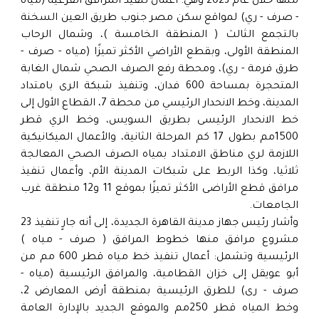
منها خلال عام 2023 وهي: أعمال تنفيذ المرافق الفرعية (مياه
- صرف - ري) لمواقع سكن مصر جنوب طريق العين السخنة
بالتجمع الثالث ( المنطقة الخامسة )، وشمال الرحاب
المنطقة الأولى، وبقطع الأراضي الأكثر تميزًا (مياه - صرف -
طرق فرمة - ري)، ومحطة رفع الصرف الصحي شمال الغابة
المتحجرة بمساحة 600 فدان، وتنفيذ شبكة الرى بامتداد
المدينة، وخط الانحدار الرئيسي من محطة 7، القطاع الأول إلى
خط الانحدار الرئيسى بطريق السويس، وخط الري قطر
1500مم بطول 17 كم المرحلة الثانية، والأعمال الميكانيكية
اللازمة لري مناطق الامتداد بمياه الصرف الصحي المعالجة
ثلاثيا، وكذا الربط على شبكات المدينة الأم، وأعمال تنفيذ
مرافق قطع الأراضى الأكثر تميزًا بموقع 11 و12 منطقة غرب
الجامعات.
وأشار رئيس جهاز مدينة القاهرة الجديدة، إلى أنه جارٍ تنفيذ 23
مشروع مرافق منها خطوط المرافق ( صرف - مياه )
الرئيسية وتشمل: أعمال تنفيذ خط مياه قطر 600 مم من
أبو عويقل إلى خزان القطامية، والمرافق الرئيسية (مياه -
صرف - رى) للطرق الرئيسية بمنطقة أرض المعارض 2،
وخط المياه قطر 250مم والموقع الجديد بالإدارة العامة