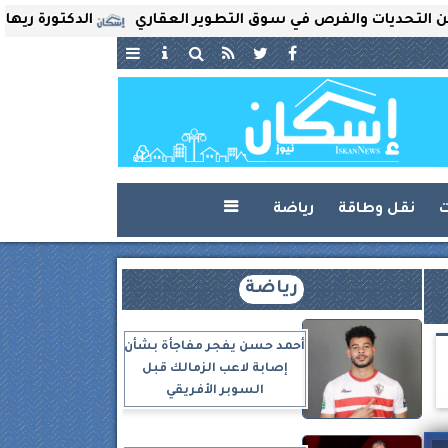
ات والفرص في سوق التطوير العقاري
الدكتورة ريهام ثروت تُ
ت
نقل وطاقة
رياضة

رياضة
أحمد حسن يفجر مفاجأة بشأن
إصابة لاعب الزمالك قبل
السوبر الأفريقي