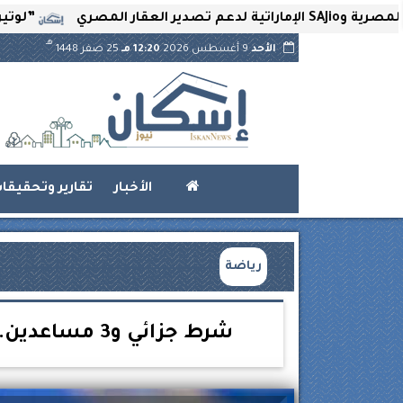
”لوتير” تحتضن ال
هـ
الأحد
9 أغسطس 2026
12:20 مـ
25 صفر 1448
الأخبار
تقارير وتحقيقا
رياضة
شرط جزائي و3 مساعدين.. تفاصيل عقد المدرب جوميز مع الزمالك