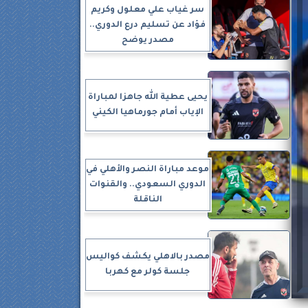
سر غياب علي معلول وكريم
فؤاد عن تسليم درع الدوري..
مصدر يوضح
يحيى عطية الله جاهزا لمباراة
الإياب أمام جورماهيا الكيني
موعد مباراة النصر والأهلي في
الدوري السعودي.. والقنوات
الناقلة
مصدر بالاهلي يكشف كواليس
جلسة كولر مع كهربا