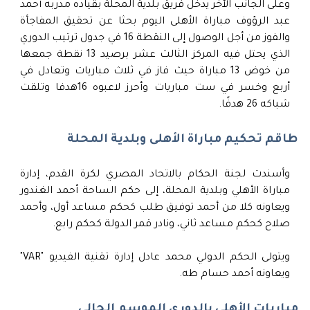
وعلى الجانب الآخر يدخل فريق بلدية المحلة بقياده مدربه أحمد
عبد الرؤوف مباراة الأهلى اليوم بحثا عن تحقيق المفاجأة
والفوز من أجل الوصول إلى النقطة 16 في جدول ترتيب الدوري
الذي يحتل فيه المركز الثالث عشر برصيد 13 نقطة جمعها
من خوض 13 مباراة حيث فاز في ثلاث مباريات وتعادل في
أربع وخسر في ست مباريات وأحرز لاعبوه 16هدفا وتلقت
شباكه 26 هدفًا.
طاقم تحكيم مباراة الأهلى وبلدية المحلة
وأسندت لجنة الحكام بالاتحاد المصري لكرة القدم، إدارة
مباراة الأهلي وبلدية المحلة، إلى حكم الساحة أحمد الغندور
ويعاونه كلا من أحمد توفيق طلب كحكم مساعد أول، وأحمد
صلاح كحكم مساعد ثاني، ونادر قمر الدولة كحكم رابع.
ويتولى الحكم الدولي محمد عادل إدارة تقنية الفيديو "VAR"
ويعاونه أحمد حسام طه.
مباريات الأهلي بالدوري الموسم الحالي