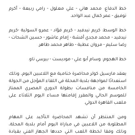
خط الدفاع: محمد هاني - علي معلول - رامي ربيعة - أكرم
توفيق - عمر كمال عبد الواحد.
خط الوسط: كريم نيدفيد - كريم فؤاد - عمرو السولية -كريم
نيدفيد - محمد مجدي أفشة - إمام عاشور - حسين الشحات -
رضا سليم - مروان عطية - طاهر محمد طاهر.
خط الهجوم: وسام أبو علي - موديست - بيرسي تاو.
يعقد مارسيل كولر محاضرة ختامية مع اللاعبين اليوم، وذلك
استعدادًا لمواجهة بلدية المحلة في اللقاء المؤجل من الجولة
الخامسة من منافسات بطولة الدوري المصري الممتاز
للموسم الحالي والمقرر إقامتها مساء اليوم الثلاثاء على
ملعب القاهرة الدولي.
ومن المنتظر أن تشهد المحاضرة التأكيد على المهام
المطلوبة من اللاعبين في مباراة اليوم أمام بلدية المحلة،
وذلك وفقا لخطة اللعب التي حددها الجهاز الفني بقيادة