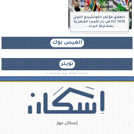
انطلاق مؤتمر الكوتشينج الدولي
ICC 2025 من دار الأوبرا المصرية
بمشاركة خبراء...
الفيس بوك
تويتر
Tweets by iskannews
إسكان نيوز