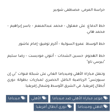
حراسة المرمى: مصطفى شوبير
خط الدفاع: على معلول – محمد عبدالمنعم – ياسر إبراهيم –
محمد هاني.
خط الوسط: عمرو السولية – أكرم توفيق- إمام عاشور.
خط الهجوم: حسين الشحات – أنتوني موديست – رضا سليم
"بيرسي تاو"
وتنقل مباراة الأهلي وميدياما الغاني على شبكة قنوات "بي إن
سبورتس" الرياضية الناقل الحصري لمباريات بطولة دوري
أبطال إفريقيا، في الشرق الأوسط وشمال إفريقيا.
موعد مباراة الأهلي ضد ميدياما
الأهلي
ميدياما
الاهلي وميدياما
دوري أبطال أفريقيا