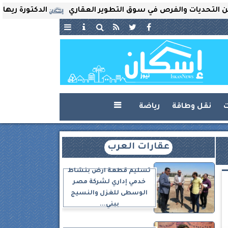
ات والفرص في سوق التطوير العقاري
الدكتورة ريهام ثروت ت
ت
نقل وطاقة
رياضة

عقارات العرب
تسليم قطعة أرض بنشاط
خدمي إداري لشركة مصر
الوسطى للغزل والنسيج
ببني...