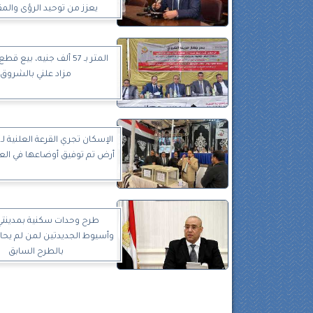
يعزز من توحيد الرؤى والم
المتر بـ 57 ألف جنيه، بيع
مزاد علني بالشروق
أرض تم توفيق أوضاعها في العب
طرح وحدات سكنية بمدينتي 
وأسيوط الجديدتين لمن لم يحا
بالطرح السابق