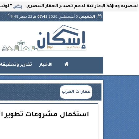
”لوتير” تحتضن ا
هـ
الخميس
6 أغسطس 2026
07:45 مـ
22 صفر 1448
الأخبار
تقارير وتحقيقا
عقارات العرب
استكمال مشروعات تطوير الط