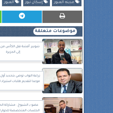
مدينه العبور
إسكان نيوز
العبور
موضوعات متعلقة
شوبير: أفشة نقل الكأس من 
إلى الجزيرة
زراعة النواب توصي بتحديد أ
موعدا لتقديم طلبات استيراد
عضو بـ الشيوخ : مشاركة ال
الجلسات المتخصصة للحوار ا