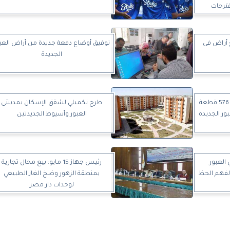
قترحات
 قطع أراض فى
توفيق أوضاع دفعة جديدة من أراض العب
الجديدة
الإسكان تجري القرعة العلنية لـ 576 قطعة
طرح تكميلي لشقق الإسكان بمدينتى
ور الجديدة
العبور وأسيوط الجديدتين
العبور
رئيس جهاز 15 مايو: بيع محال تجارية
لفهم الحظ
بمنطقة الزهور وضخ الغاز الطبيعي
لوحدات دار مصر