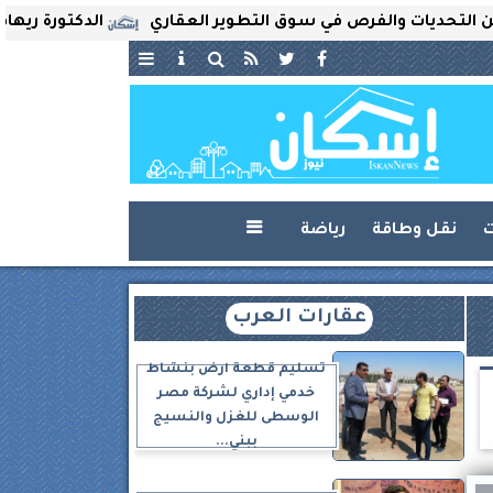
يات والفرص في سوق التطوير العقاري
الدكتورة ريهام ثروت 
ت
نقل وطاقة
رياضة

عقارات العرب
تسليم قطعة أرض بنشاط
خدمي إداري لشركة مصر
الوسطى للغزل والنسيج
ببني...