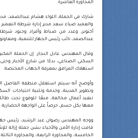
المجاورة العاشرة.
شارك في الحملة، اللواء هشام عبدالصمد، مدير إ
والعميد ضياء سعد مدير إدارة شرطة التعمير
أكتوبر، وعدد من ضباط وأفراد وجنود شرطة 
عبدالصمد، نائب رئيس الجهاز للتنمية، ومعاونو 
وقال المهندس عادل النجار: إن الحملة المكب
السكني الصناعي، بدءًا من شارع الأخبار وحتى
استهلاك المرافق بمعرفة الجهات المختصة.
وأوضح أنه سيتم استغلال منطقة الفاصل ال
وتطوير المدينة، وخدمة وتلبية احتياجات السك
تنفيذ أعمال مخالفة، منعًا للوقوع تحت طائلة
معها بكل حسم، حرصاُ على الواجهة الحضارية ل
ووجه المهندس رضوان عبد الرشيد، رئيس جهاز 
قامت إدارة الأمن والأحياء بشن حملة إزالة للإش