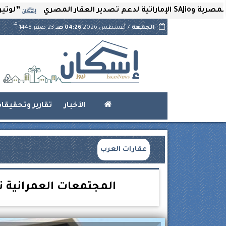
”لوتير” تحتضن 
هـ
الجمعة
7 أغسطس 2026
04:26 صـ
23 صفر 1448
الأخبار
تقارير وتحقيقا
عقارات العرب
المجتمعات العمرانية تهد