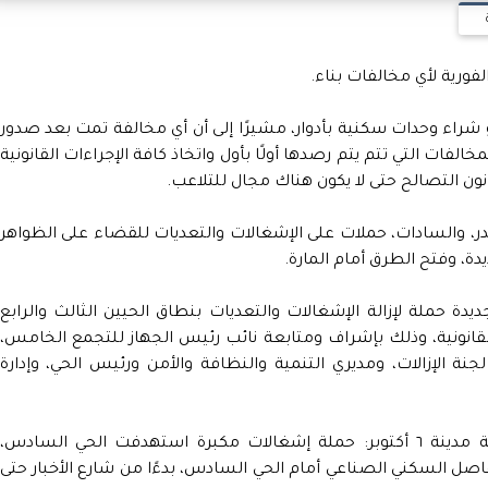
الفورية لأي مخالفات بناء.
و شراء وحدات سكنية بأدوار، مشيرًا إلى أن أي مخالفة تمت بعد صدور
الفات التي تتم يتم رصدها أولًا بأول واتخاذ كافة الإجراءات القانونية
نون التصالح حتى لا يكون هناك مجال للتلاعب.
القاهرة الجديدة، و6 أكتوبر، وبدر، والسادات، حملات على الإشغالات والتعديات للقضاء على الظواهر
ة، وفتح الطرق أمام المارة.
دة حملة لإزالة الإشغالات والتعديات بنطاق الحيين الثالث والرابع
لقانونية، وذلك بإشراف ومتابعة نائب رئيس الجهاز للتجمع الخامس،
ة الإزالات، ومديري التنمية والنظافة والأمن ورئيس الحي، وإدارة
وقاد المهندس عادل النجار، رئيس جهاز تنمية مدينة ٦ أكتوبر: حملة إشغالات مكبرة استهدفت الحي السادس،
صل السكني الصناعي أمام الحي السادس، بدءًا من شارع الأخبار حتى