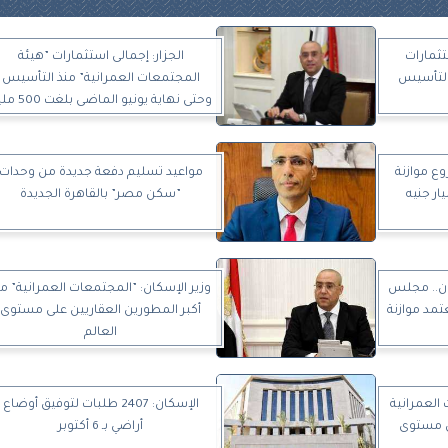
يه استثمارات
الجزار: إجمالى استثمارات ”هيئة
 التأسيس
المجتمعات العمرانية” منذ التأسيس
وحتى نهاية يونيو الماضى 
جنيه
ع موازنة
مواعيد تسليم دفعة جديدة من وحدات
”سكن مصر” بالقاهرة الجديدة
ان.. مجلس
وزير الإسكان: ”المجتمعات العمرانية” م
تمد موازنة
أكبر المطورين العقاريين على مستوى
العالم
 العمرانية
الإسكان: 2407 طلبات لتوفيق أوضاع
لى مستوى
أراضي بـ 6 أكتوبر