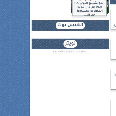
الكوتشينج الدولي ICC
2025 من دار الأوبرا
المصرية بمشاركة
خبراء...
الفيس بوك
بلغت 500 مليار
تويتر
Tweets by iskannews
ن