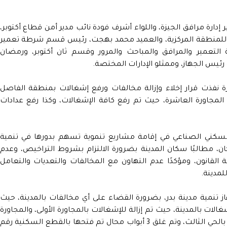
دارة مرافق الجيزة، واللواء أشرف فودة نائب مدير أمن قطاع أكتوبر،
 للمنطقة المركزية، والعميد محمد بهجت، رئيس قسم شرطة تعمير
التعمير والمرافق والمباحث والمرور وقسم ثان أكتوبر، ورمضان
رئيس الجهاز، وممثلو الإدارات المختصة.
رة نفذت قرار إخلاء وإزالة مخالفات ورفع إشغالات بمنطقة الفاصل
 المجاورة العاشرة، حيث تم رفع كافة الإشغالات، وكذا رفع عدادات
سكني الصناعي في إقامة مشاريع تنموية تسهم بدورها في تنمية
ان، مطالبًا سكان المدينة بضرورة الالتزام بشروط التراخيص، وعدم
 القانون، ومؤكدًا عدم التهاون مع المخالفات والتعديات والتعامل
لمدينة.
تنمية مدينة بدر، بضرورة القضاء على أي مخالفات بالمدينة، حيث
غالات بالمدينة، حيث تم إزالة للإشغالات بالمجاورة الأولى، والمجاورة
الخامسة، والمجاورة الرابعة، والمجاورة الثالثة بالحي الثالث، وتم غلق 3 أبواب محال تم فتحها بالقطع السكنية رقم