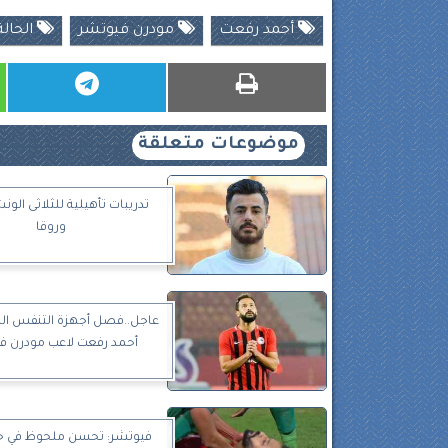
أحمد رفعت
مودرن فيوتشر
الحال
موضوعات متعلقة
تدريبات تأهيلية للثلاثى الو
وروقا
عاجل..فصل أجهزة التنفس ال
أحمد رفعت لاعب مودرن ف
فيوتشر: تحسن ملحوظ في حا