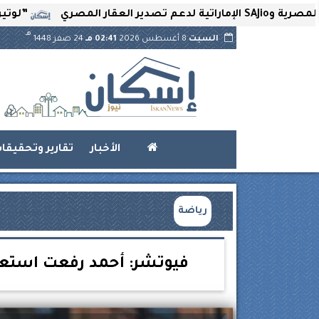
”لوتير” تحتضن 
هـ
السبت
8 أغسطس 2026
02:41 مـ
24 صفر 1448
الأخبار
تقارير وتحقيقا
رياضة
فيوتشر: أحمد رفعت استعاد وعيه بنسبة 00