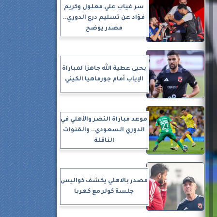
سر غياب علي معلول وكريم
فؤاد عن تسليم درع الدوري..
مصدر يوضح
يحيى عطية الله جاهزا لمباراة
الإياب أمام جورماهيا الكيني
موعد مباراة النصر والأهلي في
الدوري السعودي.. والقنوات
الناقلة
مصدر بالاهلي يكشف كواليس
جلسة كولر مع كهربا