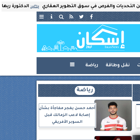
يات والفرص في سوق التطوير العقاري
الدكتورة ريهام ثروت ت
ت
نقل وطاقة
رياضة

رياضة
أحمد حسن يفجر مفاجأة بشأن
إصابة لاعب الزمالك قبل
السوبر الأفريقي