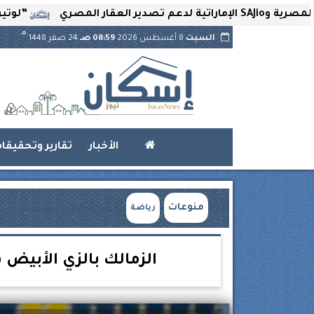
”لوتير” تحتضن ال
هـ
السبت
8 أغسطس 2026
08:59 صـ
24 صفر 1448
الأخبار
تقارير وتحقيقا
منوعات
رياضة
الزمالك بالزي الأبيض ف