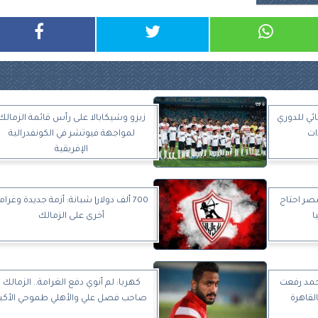
ائي للدوري
زيزو وشيكابالا على رأس قائمة الزمالك
ات
لمواجهة فيوتشر في الكونفدرالية
الإفريقية
صر احتاج
700 ألف دولار| شبانة: أزمة جديدة وغرام
ا
أخرى على الزمالك
حمد رفعت
كهربا: لم أنوي دفع الغرامة.. الزمالك
لقاهرة
صاحب فصل علي والأهلي طموحي الأكبر