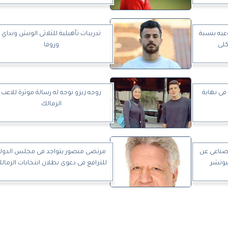
عيه بنسبة
تدريبات تأهيلية للثلاثى الونش ونداي
وروقا
فى نهاية
زوجه زيزو توجه له رسالة موثرة للاعب
الزمالك
صناعى عن
مرتضى منصور يتواجد فى مجلس الدول
يوتشر
للترافع فى دعوى بطلان انتخابات الزمال