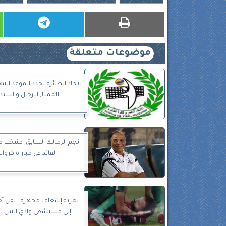
موضوعات متعلقة
اتحاد الطائرة يحدد الموعد النه
الممتاز للرجال والسيد
نجم الزمالك السابق: منتخب م
لقائد في مباراة كرواتي
بعربة إسعاف مجهزة.. نقل أ
إلى مستشفى وادي النيل با