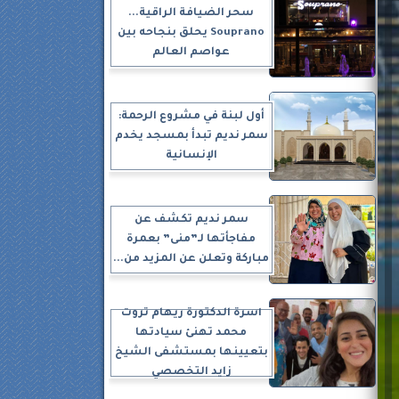
سحر الضيافة الراقية...
Souprano يحلق بنجاحه بين
عواصم العالم
أول لبنة في مشروع الرحمة:
سمر نديم تبدأ بمسجد يخدم
الإنسانية
سمر نديم تكشف عن
مفاجأتها لـ”منى” بعمرة
مباركة وتعلن عن المزيد من...
أسرة الدكتورة ريهام ثروت
محمد تهنئ سيادتها
بتعيينها بمستشفى الشيخ
زايد التخصصي