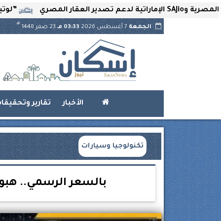
”لوتير” تحتضن 
هـ
الجمعة
7 أغسطس 2026
03:33 مـ
23 صفر 1448
الأخبار
تقارير وتحقيقا
تكنولوجيا وسيارات
بالسعر الرسمي.. هبوط