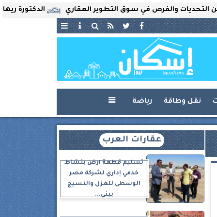
ات والفرص في سوق التطوير العقاري
الدكتورة ريهام ثروت ت
ت
نقل وطاقة
رياضة

عقارات العرب
تسليم قطعة أرض بنشاط
خدمي إداري لشركة مصر
الوسطى للغزل والنسيج
ببني...