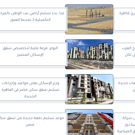
اري قاطرة
غدا، بدء تسليم أراضي بيت الوطن بالمرح
التكميلية 2 بمدينة العبور
 العرب
اليوم، قرعة علنية لتخصيص شقق
 لكل
الإسكان المتميز
يفات جديدة
وزير الإسكان يعلن مواعيد وإجراءات
ن
تسليم شقق سكن مصر في القاهرة
الجديدة
ى شركة
موعد تسليم دفعة جديدة من شقق سك
ة دور
مصر
 الصناعية