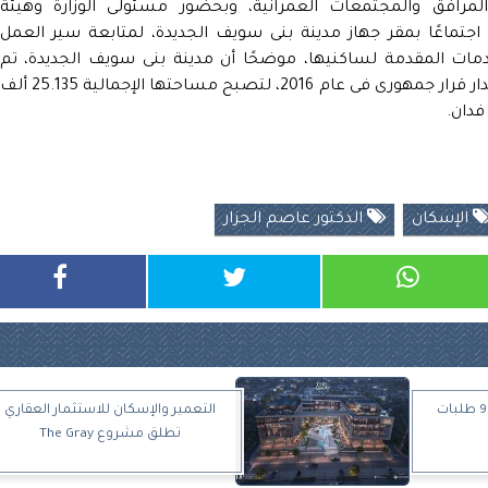
المرافق والمجتمعات العمرانية، وبحضور مسئولى الوزارة وهيئة
، اجتماعًا بمقر جهاز مدينة بنى سويف الجديدة، لمتابعة سير العمل
مات المقدمة لساكنيها، موضحًا أن مدينة بنى سويف الجديدة، تم
إنشاؤها عام 1986 بمساحة 5386 فدانًا، وتم إصدار قرار جمهورى فى عام 2016، لتصبح مساحتها الإجمالية 25.135 أل
الإسكان
الدكتور عاصم الجزار
اليوم.. إسكان النواب تناقش 9 طلبات
التعمير والإسكان للاستثمار العقاري
تطلق مشروع The Gray