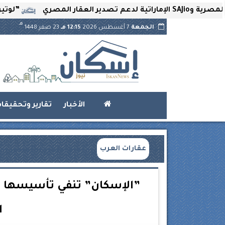
”لوتير” تحتضن ا
هـ
الجمعة
7 أغسطس 2026
12:15 مـ
23 صفر 1448
الأخبار
تقارير وتحقيقا
عقارات العرب
”الإسكان” تنفي تأسيسها شر
ا