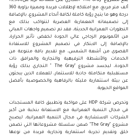
يقع مشروع "The Gray" التجاري على مساحة تزيد عن15,500
ألف متر مربع، مع امتلاكه لإطلالات فريدة ومميزة بزاوية 360
درجة وهو ما يتيح رؤية كاملة لكافة أنحاء المشروع، بالإضافة
إلى تصميماته المعمارية العصرية لتتواكب بذلك مع
التطورات العمرانية الحديثة، فقد تم تصميم واجهات المباني
من الألمونيوم الزجاجي عالي الجودة لخفض تأثير الحرارة،
بالإضافة إلى الابتكار في تصميم المشروع للاستفادة
القصوى من أشعة الشمس، مع تقديم باقة متنوعة من
الخدمات والأنشطة الترفيهية والتجارية والمرافق ذات
الجودة، ليجسد مشروع "The Gray " التجاري بذلك رؤية
مستقبلية متكاملة جاذبة للاستثمار، للعملاء الذين يبحثون
عن بيئة استثمارية مليئة بالرفاهية والخصوصية بأفضل
المواقع الحيوية.
وتحرص شركة HDP على مواكبة وتطبيق كافة المستجدات
في مجال التنمية العمرانية مع الاستعانة بنخبة من أكبر
الشركات الاستشارية في مجال التنمية العمرانية، ليصبح
مشروع "The Gray" ضمن سلسلة مشروعاتها التي تضمن
خلق وتقديم تجربة استثمارية وتجارية فريدة من نوعها