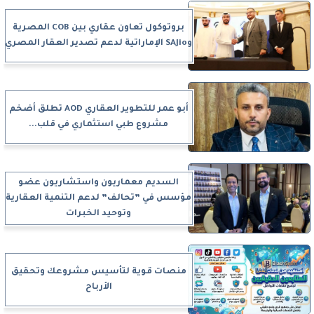
بروتوكول تعاون عقاري بين COB المصرية
وSAJio الإماراتية لدعم تصدير العقار المصري
أبو عمر للتطوير العقاري AOD تطلق أضخم
مشروع طبي استثماري في قلب...
السديم معماريون واستشاريون عضو
مؤسس في ”تحالف” لدعم التنمية العقارية
وتوحيد الخبرات
منصات قوية لتأسيس مشروعك وتحقيق
الأرباح