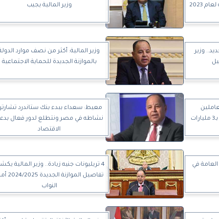
وزير المالية يجيب
د.. وزير
وزير المالية: أكثر من نصف موارد الدولة
يل
بالموازنة الجديدة للحماية الاجتماعية
لعاملين
معيط: سعداء ببدء بنك ستاندرد تشارتر
بالصناديق والحسابات الخاصة بـ3 مليارات
نشاطه في مصر ونتطلع لدور فعال بدع
الاقتصاد
 العامة في
4 تريليونات جنيه زيادة.. وزير المالية يك
تفاصيل الموازنة الجديدة
النواب