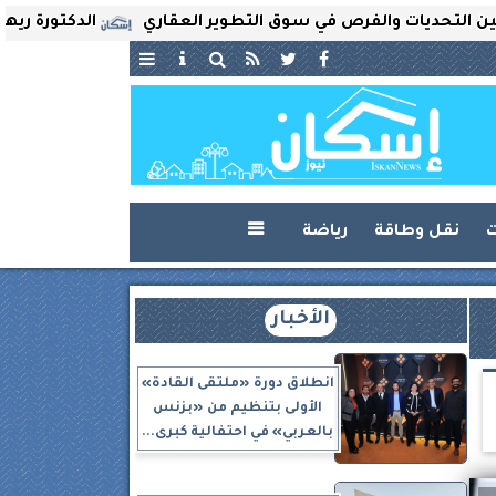
يات والفرص في سوق التطوير العقاري
الدكتورة ريهام ثروت 
ت
نقل وطاقة
رياضة

الأخبار
انطلاق دورة «ملتقى القادة»
الأولى بتنظيم من «بزنس
بالعربي» في احتفالية كبرى...