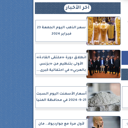
آخر الأخبار
سعر الذهب اليوم الجمعة 23
فبراير 2024
انطلاق دورة «ملتقى القادة»
الأولى بتنظيم من «بزنس
بالعربي» في احتفالية كبرى...
أسعار الأسمنت اليوم السبت
21-9-2024 في محافظة المنيا
لأول مرة مع جوارديولا.. مان
.