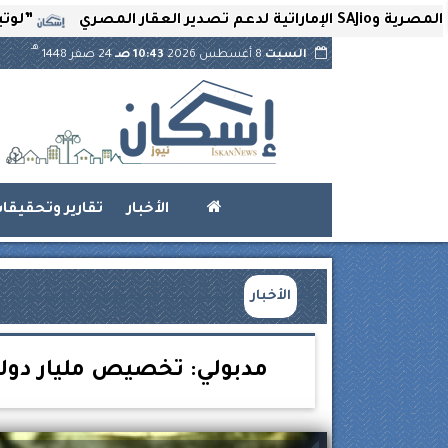
”لوتير” تحتضن 
هـ
السبت
8 أغسطس 2026
10:43 صـ
24 صفر 1448
الأخبار
تقارير وتحقيقا
الأخبار
مدبولي: تخصيص مليار دولار