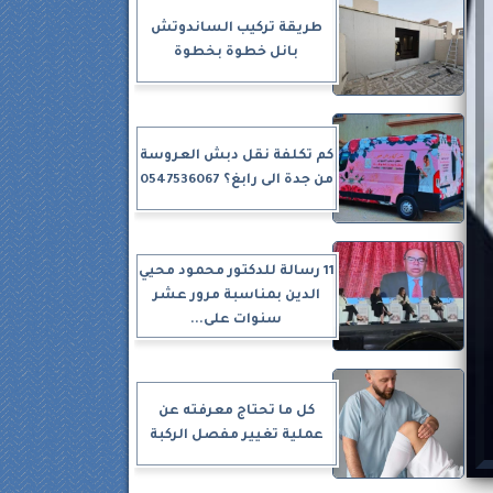
طريقة تركيب الساندوتش
بانل خطوة بخطوة
كم تكلفة نقل دبش العروسة
من جدة الى رابغ؟ 0547536067
11 رسالة للدكتور محمود محيي
الدين بمناسبة مرور عشر
سنوات على...
كل ما تحتاج معرفته عن
عملية تغيير مفصل الركبة