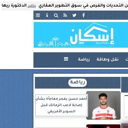
ات والفرص في سوق التطوير العقاري
الدكتورة ريهام ثروت تُ
ت
نقل وطاقة
رياضة

رياضة
أحمد حسن يفجر مفاجأة بشأن
إصابة لاعب الزمالك قبل
السوبر الأفريقي