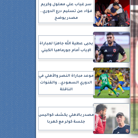
سر غياب علي معلول وكريم
فؤاد عن تسليم درع الدوري..
مصدر يوضح
يحيى عطية الله جاهزا لمباراة
الإياب أمام جورماهيا الكيني
موعد مباراة النصر والأهلي في
الدوري السعودي.. والقنوات
الناقلة
مصدر بالاهلي يكشف كواليس
جلسة كولر مع كهربا