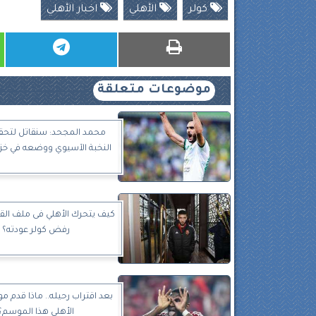
كولر
الأهلي
اخبار الأهلي
موضوعات متعلقة
محمد المجحد: سنقاتل لتحق
النخبة الآسيوي ووضعه في خزا
كيف يتحرك الأهلي فى ملف الق
رفض كولر عودته؟
بعد اقتراب رحيله.. ماذا قدم 
الأهلي هذا الموسم؟