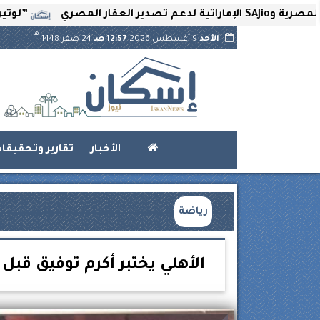
”لوتير” تحتضن ال
هـ
الأحد
9 أغسطس 2026
12:57 صـ
24 صفر 1448
الأخبار
تقارير وتحقيقا
رياضة
الأهلي يختبر أكرم توفيق قبل