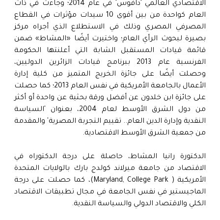
الاقتصادي العالمي 'دافوس' في عام 2014؛ وجاءت في ذات
العام كواحدة من بين أقوى 10 سيدات مؤثرات في القطاع
المصرفي المصري وذلك في الاستطلاع الذي أجراه مركز
بصيرة لبحوث الرأي العام؛ واختيرت أيضًا «المشاط» ضمن
قائمة قيادات المستقبل الشابة التي أعلنتها الحكومة
الفرنسية عام 2013 ببرنامج قيادات الزائرين الدوليين،
وحصلت أيضًا على جائزة الخريج المتميز من كلية إدارة
الأعمال بالجامعة الأمريكية في نفس العام 2013؛ كما حصلت
على جائزة ابن خلدون عن أفضل ورقة بحثية عن واحدة أو أكثر
من دول الشرق الأوسط لعام 2004، بعنوان 'السياسة
النقدية وإدارة الدين العام.. تقييم التجربة المصرية' والمقدمة
من جمعية الشرق الأوسط الاقتصادية.
الدكتورة رانيا المشاط، حاصلة على درجة الدكتوراه في
الاقتصاد من جامعة ميرلاند كولدج بارك بالولايات المتحدة
الأمريكية ( Maryland, College Park)، كما حصلت على درجة
الماجيستير في نفس الجامعة في مجال تطبيقات الاقتصاد
الكلي والاقتصاد الدولي والسياسة النقدية.