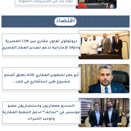
تنفيذ عدد من المشروعات التنموية
اقتصاد
بروتوكول تعاون عقاري بين COB المصرية
وSAJio الإماراتية لدعم تصدير العقار المصري
أبو عمر للتطوير العقاري AOD تطلق أضخم
مشروع طبي استثماري في قلب...
السديم معماريون واستشاريون عضو
مؤسس في ”تحالف” لدعم التنمية العقارية
وتوحيد الخبرات