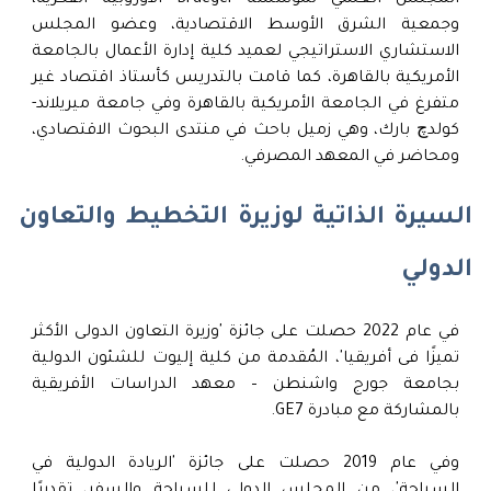
المجلس العلمي لمؤسسة Bruegel الأوروبية الفكرية،
وجمعية الشرق الأوسط الاقتصادية، وعضو المجلس
الاستشاري الاستراتيجي لعميد كلية إدارة الأعمال بالجامعة
الأمريكية بالقاهرة، كما قامت بالتدريس كأستاذ اقتصاد غير
متفرغ في الجامعة الأمريكية بالقاهرة وفي جامعة ميريلاند-
كولدچ بارك، وهي زميل باحث في منتدى البحوث الاقتصادي،
ومحاضر في المعهد المصرفي.
السيرة الذاتية لوزيرة التخطيط والتعاون
الدولي
في عام 2022 حصلت على جائزة 'وزيرة التعاون الدولى الأكثر
تميزًا فى أفريقيا'، المُقدمة من كلية إليوت للشئون الدولية
بجامعة جورج واشنطن – معهد الدراسات الأفريقية
بالمشاركة مع مبادرة GE7.
وفي عام 2019 حصلت على جائزة 'الريادة الدولية في