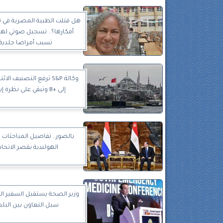
هل قتلت الطبية المصرية في ت
أفكارها؟.. تسجيل صوتي لها:
تسبب أمراضا جلدية
وكالة S&P ترفع التصنيف الا
إلى +B وتبقي على نظرة إيجابية
بالصور.. تفاصيل المباحثات 
الهولندية بقصر الاتحاد
وزير الصحة يستقبل السفير ال
سبل التعاون بين البلد