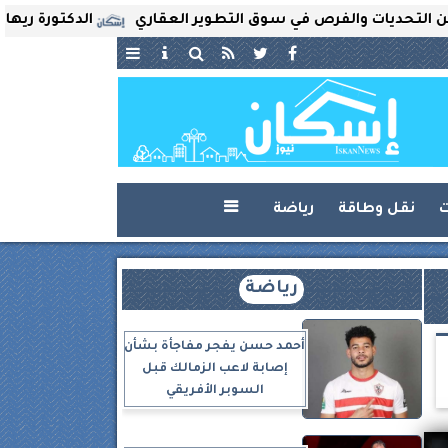
ت والفرص في سوق التطوير العقاري
الدكتورة ريهام ثروت تُ
ت
نقل وطاقة
رياضة

رياضة
أحمد حسن يفجر مفاجأة بشأن
إصابة لاعب الزمالك قبل
السوبر الأفريقي