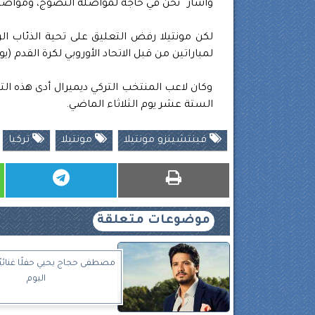
وأشار “نحن في حاجة لمواصلة النضوج، ومواصلة
لكن مونتيلا رفض التعليق على تحية الذئاب الر
لمباراتين من قبل الاتحاد الأوروبي لكرة القدم (يو
وكان لاعب المنتخب التركي ديميرال أدى هذه ال
الستة عشر يوم الثلاثاء الماضي.
فينتشينزو مونتيلا
مونتيلا
تركيا
موضوعات متعلقة
مصطفى حجاج يحيي حفلًا غنائيًا
اليوم