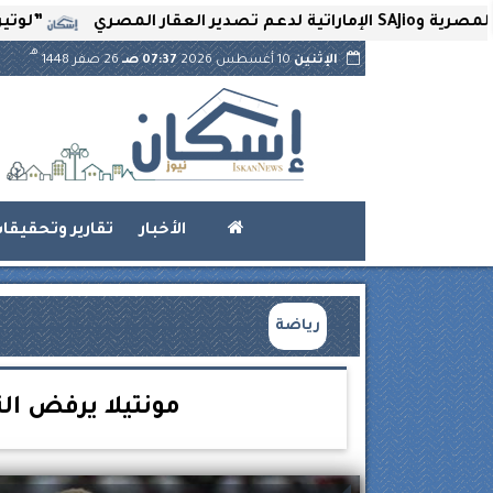
”لوتير” تحتضن ال
هـ
الإثنين
10 أغسطس 2026
07:37 صـ
26 صفر 1448
الأخبار
تقارير وتحقيقا
رياضة
مونتيلا يرفض الت