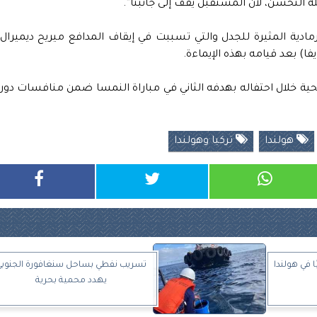
 التحسن، لأن المستقبل يقف إلى جانبنا”.
مادية المثيرة للجدل والتي تسببت في إيقاف المدافع ميريح ديميرال
يفا) بعد قيامه بهذه الإيماءة.
تحية خلال احتفاله بهدفه الثاني في مباراة النمسا ضمن منافسات دور
هولندا
تركيا وهولندا
 في هولندا
تسريب نفطي بساحل سنغافورة الجنوبي
يهدد محمية بحرية