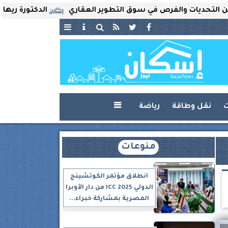
يات والفرص في سوق التطوير العقاري
الدكتورة ريهام ثروت 
ت
نقل وطاقة
رياضة

منوعات
انطلاق مؤتمر الكوتشينج
الدولي ICC 2025 من دار الأوبرا
المصرية بمشاركة خبراء...