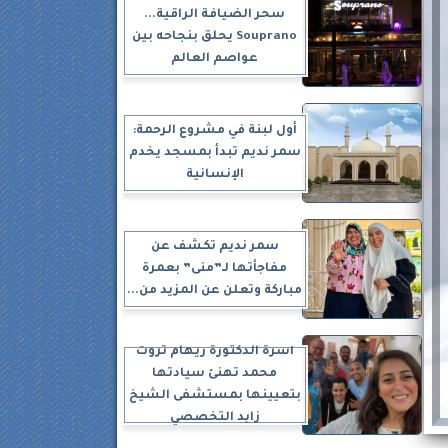
سحر الضيافة الراقية...
Souprano يحلق بنجاحه بين
عواصم العالم
أول لبنة في مشروع الرحمة:
سمر نديم تبدأ بمسجد يخدم
الإنسانية
سمر نديم تكشف عن
مفاجأتها لـ”منى” بعمرة
مباركة وتعلن عن المزيد من...
أسرة الدكتورة ريهام ثروت
محمد تهنئ سيادتها
بتعيينها بمستشفى الشيخ
زايد التخصصي