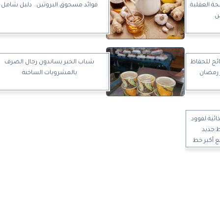
حة العقلية
فوائد مسحوق البروتين.. دليل شامل
ن
رجات الحرارة.. 5 نصائح للحفاظ
شباب الخير يساندون رجال الصرف
 رمضان
بالمشروبات الساخنة
ئية لفوود
 جديد
ع أكبر خط