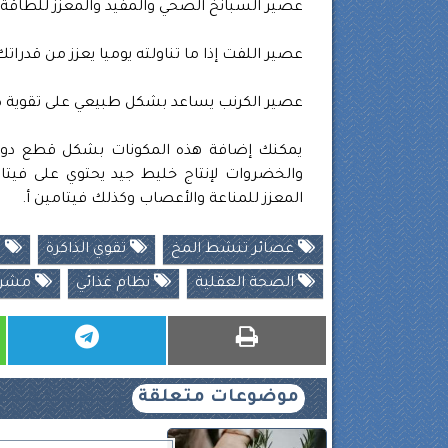
عصير السبانخ الصحي والمفيد والمعزز للطاقة 
عصير اللفت إذا ما تناولته يوميا يعزز من قدراتك
عصير الكرنب يساعد بشكل طبيعي على تقوية صح
يمكنك إضافة هذه المكونات بشكل قطع دون 
والخضروات لإنتاج خليط جيد يحتوي على فيتا
المعزز للمناعة والأعصاب وكذلك فيتامين أ.
عصائر تنشط المخ
تقوي الذاكرة
ص
الصحة العقلية
نظام غذائي
مشرو
موضوعات متعلقة