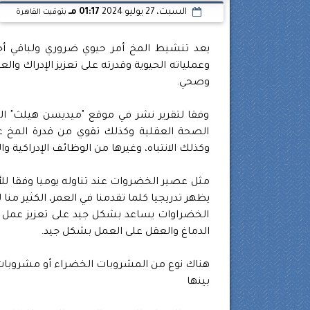
السبت، 27 يوليو 2024
01:17 مـ
بتوقيت القاهرة
يعد تنشيط المخ أمر حيوي ضروري ولباقي أجه
وعملياته الحيوية وقدرته على تعزيز الإدراك وا
وصحي.
وفقا لتقرير نشر في موقع "ميديسن هيلث" ال
الصحة العقلية وكذلك تقوي من قدرة المخ على
وكذلك الانتباه، وغيرها من الوظائف الإدراكية وا
مثل عصير الخضروات عند تناوله يوميا وفقا للأب
يظهر تدريجيا كلما تقدمنا في العمر، الكثير منا
الخضراوات يساعد بشكل جيد على تعزيز عمل ا
الدماغ والعقل على العمل بشكل جيد.
هناك نوع من المشروبات الخضراء أو مشروبات ا
بينها