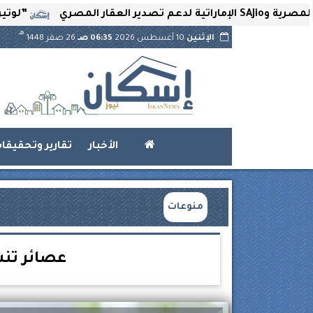
”لوتير” تحتضن 
هـ
الإثنين
10 أغسطس 2026
06:35 صـ
26 صفر 1448
الأخبار
تقارير وتحقيقا
منوعات
عصائر تنش