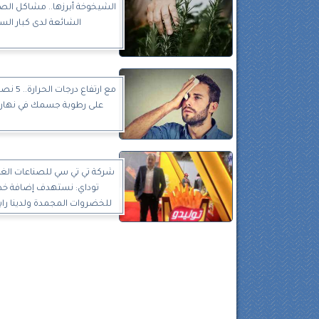
الشيخوخة أبرزها.. مشاكل الص
الشائعة لدى كبار الس
مع ارتفاع د
على رطوبة جسمك في نهار
شركة تي تي سي للصناعات الغذا
توداي: نستهدف إضافة خط
للخضروات المجمدة ولدينا راب
إنتاج في مصر