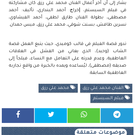
يشار إلى أن آخر أعمال الفنان محمد علي رزق كان مشاركته
في فيلم السيستم، ﺇﺧﺮاﺝ: أحمد البنداري، ﺗﺄﻟﻴﻒ: أحمد
مصطفى، بطولة الفنان طارق لطفي، أحمد الفيشاوي،
نسرين طافش، بسنت شوقي، محمد علي رزق، ميس حمدان.
تدور قصة الفيلم في قالب كوميدي، حيث يتبع العمل قصة
الشاب (وحيد)، الذي يعاني من الفشل في العلاقات
العاطفية، وعدم قدرته على التعامل مع النساء، فيلجأ إلى
صديقه (مصطفى)، ليُساعده ويمده بالخبرة من واقع تجاربه
العاطفية السابقة.
الفنان محمد علي رزق
محمد علي رزق
فيلم السيستم
موضوعات متعلقة