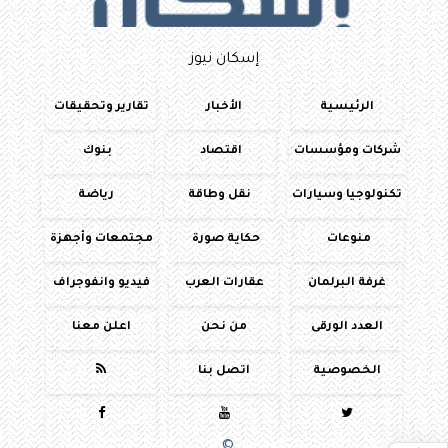
إسكان نيوز
الرئيسية
الأخبار
تقارير وتحقيقات
شركات ومؤسسات
اقتصاد
بنوك
تكنولوجيا وسيارات
نقل وطاقة
رياضة
منوعات
حكاية صورة
مجتمعات وأجهزة
غرفة البرلمان
عقارات العرب
فيديو وانفوجراف
العدد الورقى
من نحن
اعلن معنا
الخصوصية
اتصل بنا




جميع الحقوق محفوظة
©
2016 - 2026 - اسكان نيوز