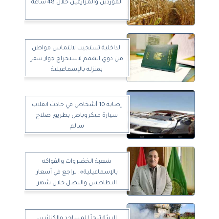
الموردين والمزارعين خلال 48 ساعة
الداخلية تستجيب لالتماس مواطن
من ذوي الهمم لاستخراج جواز سفر
بمنزله بالإسماعيلية
إصابة 10 أشخاص في حادث انقلاب
سيارة ميكروباص بطريق صلاح
سالم
شعبة الخضروات والفواكه
بالإسماعيلية»: تراجع في أسعار
البطاطس والبصل خلال شهر
البيئة تلجأ للمساجد والكنائس