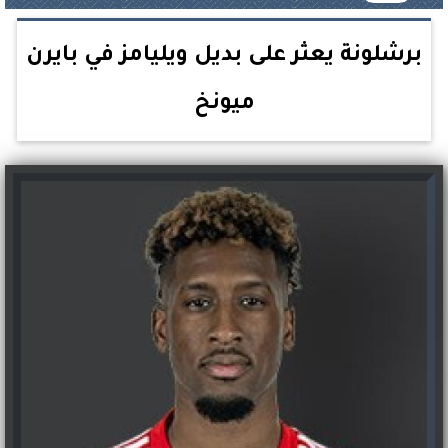
برشلونة يعثر على بديل ويليامز في بايرن
ميونخ