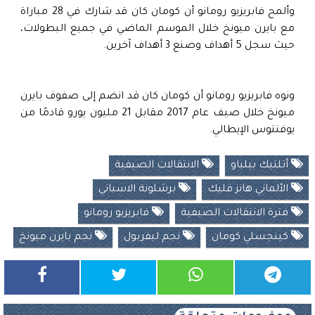
وألمح فابريزيو رومانو أن كومان كان قد شارك في 28 مباراة
مع بايرن ميونخ خلال الموسم الماضي في جميع البطولات،
حيث سجل 5 أهداف وصنع 3 أهداف آخرين.
ونوه فابريزيو رومانو أن كومان كان قد انضم إلى صفوف بايرن
ميونخ خلال صيف عام 2017 مقابل 21 مليون يورو قادمًا من
يوفنتوس الإيطالي.
أتلتيك بيلباو
الانتقالات الصيفية
الألماني هانز فليك
برشلونة الاسباني
فترة الانتقالات الصيفية
فابريزيو رومانو
كينجسلي كومان
نجم ليفربول
نجم بايرن ميونخ