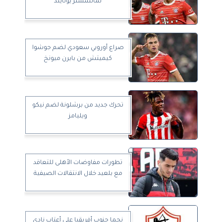
لمانشستر يونايتد
صراع أوروبي سعودي لضم جوشوا
كيميتش من بايرن ميونخ
تحرك جديد من برشلونة لضم نيكو
ويليامز
تطورات مفاوضات الأهلى للتعاقد
مع بلعيد خلال الانتقالات الصيفية
نجما جنوب أفريقيا على أعتاب نادي