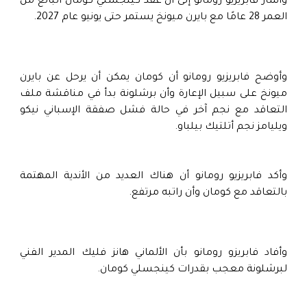
وأشار فابريزيو رومانو إلى أن عقد كينجسلي كومان البالغ من
العمر 28 عامًا مع بايرن ميونخ يستمر حتى يونيو عام 2027.
وأوضح فابريزيو رومانو أن كومان يمكن أن يرحل عن بايرن
ميونخ على سبيل الإعارة وأن برشلونة بدأ في مناقشة ملف
التعاقد مع نجم آخر في حالة فشل صفقة الإسباني نيكو
ويليامز نجم أتلتيك بيلباو.
وأكد فابريزيو رومانو أن هناك العديد من الأندية المهتمة
بالتعاقد مع كومان وأن راتبه مرتفع.
وأفاد فابريزو رومانو بأن الألماني هانز فليك المدير الفني
لبرشلونة معجب بقدرات كينجسلي كومان.