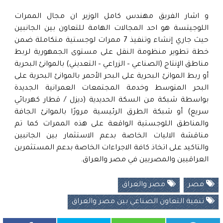
و اشار الفريق مهندس كامل الوزير ان مجال الممرات
اللوجيتسة هو احد المجالات الهامة للتعاون بين الجانبين
حيث جاري إنشاء وتنفيذ 7 ممرات لوجستية متكاملة ضمن
خطة تطوير منظومة النقل على مستوى الجمهورية لربط
مناطق الإنتاج (الصناعي – الزراعي – التعديني) بالموانئ البحرية
أو ربط الموانئ البحرية على البحر الأحمر بالموانئ البحرية على
البحر المتوسط وخدمة المجتمعات العمرانية الجديدة
بواسطة شبكة من السكة الحديدية (ديزل / قطار كهربائي
سريع) أو شبكة الطرق الرئيسية مرورًا بالموانئ الجافة
والمناطق اللوجستية الواقعة على هذه الممرات كما تم
مناقشة الاليات الخاصة بدعم الاستثمار بين الجانبين
والتاكيد على اتخاذ كافة الاجراءات الخاصة بدعم المستثمرين
العراقيين والمصريين في مصر والعراق.
مصر
مصر والعراق
تنمية التعاون الصناعي بين مصر والعراق