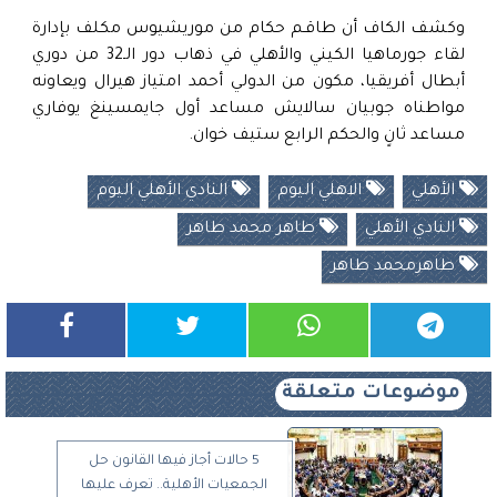
وكشف الكاف أن طاقـم حكام من موريشيوس مكلف بإدارة
لقاء جورماهيا الكيني والأهلي في ذهاب دور الـ32 من دوري
أبطال أفريقيا، مكون من الدولي أحمد امتياز هيرال ويعاونه
مواطناه جوبيان سالايش مساعد أول جايمسينغ يوفاري
مساعد ثانٍ والحكم الرابع ستيف خوان.
الأهلي
الاهلي اليوم
النادي الأهلي اليوم
النادي الأهلي
طاهر محمد طاهر
طاهرمحمد طاهر
موضوعات متعلقة
5 حالات أجاز فيها القانون حل
الجمعيات الأهلية.. تعرف عليها