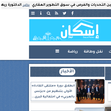
يات والفرص في سوق التطوير العقاري
الدكتورة ريهام ثروت 
ت
نقل وطاقة
رياضة

الأخبار
انطلاق دورة «ملتقى القادة»
الأولى بتنظيم من «بزنس
بالعربي» في احتفالية كبرى...