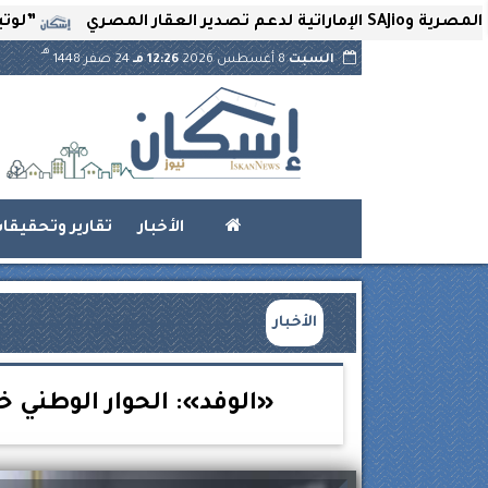
”لوتير” تحتضن 
هـ
السبت
8 أغسطس 2026
12:26 مـ
24 صفر 1448
الأخبار
تقارير وتحقيقا
الأخبار
«الوفد»: الحوار الوطني 