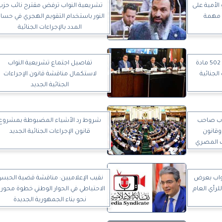
لأمية على
تشريعية النواب ترفض مقترح نائب حزب
ة مهمة
النور باستخدام التقويم الهجري في حسا
المدد بالإجراءات الجنائية
«دستورية النواب» توافق على 502 مادة
تفاصيل اجتماع تشريعية النواب
لجنائية
لاستكمال مناقشة قانون الإجراءات
الجنائية الجديد
اب صاحب
شروط رد الأشياء المضبوطة بمشروع
وقانون
قانون الإجراءات الجنائية الجديد
ب المصري
واب بعرض
نقيب الإعلاميين: مناقشة قضية الحب
لرأي العام
الاحتياطي في الحوار الوطني خطوة محوري
نحو بناء الجمهورية الجديدة