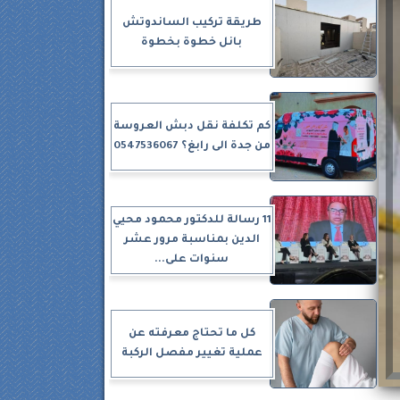
طريقة تركيب الساندوتش
بانل خطوة بخطوة
كم تكلفة نقل دبش العروسة
من جدة الى رابغ؟ 0547536067
11 رسالة للدكتور محمود محيي
الدين بمناسبة مرور عشر
سنوات على...
كل ما تحتاج معرفته عن
عملية تغيير مفصل الركبة