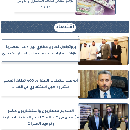
يونيو مقابل الجنيه المصري والدولار
والليرة
اقتصاد
بروتوكول تعاون عقاري بين COB المصرية
وSAJio الإماراتية لدعم تصدير العقار المصري
أبو عمر للتطوير العقاري AOD تطلق أضخم
مشروع طبي استثماري في قلب...
السديم معماريون واستشاريون عضو
مؤسس في ”تحالف” لدعم التنمية العقارية
وتوحيد الخبرات