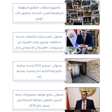
بالصور| لحظات انطلاق البطولة
الرياضية للمدن الجديدة بحضور نائب
الوزير
مدبولى يُصدر قرارا بتكليفات جديدة
لـ«طلعت وبدوي وعبد العزيز» في
مشروعات «الإسكان الاجتماعي ودار
مصر وسكن مصر»
مدبولى: تسليم 1032 وحدة سكنية
بالمرحلة الثانية «دار مصر» بمدينة
زايد
مدبولى يتابع موقف مشروعات مياه
الشرب المقرر دخولها الخدمة قبل
صيف عام 2019