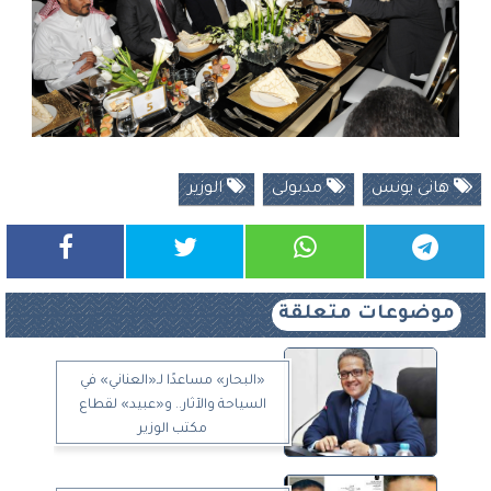
هانى يونس
مدبولى
الوزير
موضوعات متعلقة
«البحار» مساعدًا لـ«العناني» في
السياحة والآثار.. و«عبيد» لقطاع
مكتب الوزير