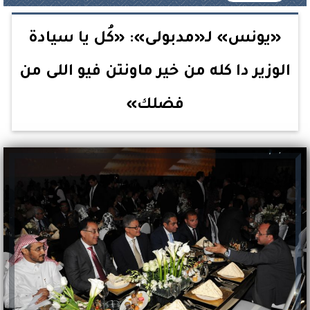
«يونس» لـ«مدبولى»: «كُل يا سيادة
الوزير دا كله من خير ماونتن فيو اللى من
فضلك»