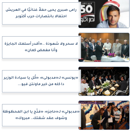
رامى صبرى يحيى حفلاً غنائيًا في العريش
احتفالا بانتصارات حرب أكتوبر
لا سحر ولا شعوذة ..«أقدر أسلمك الجايزة
وأنا مغمض كمان»
«يونس» لـ«مدبولى»: «كُل يا سيادة الوزير
دا كله من خير ماونتن فيو...
«مدبولي» لـ«حاجز»: «فتّح يا ابن المحظوظة
وشوف عقد شقتك.. مبروك»