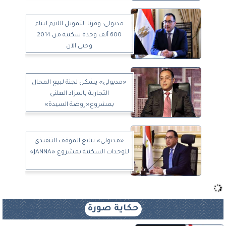
مدبولى: وفرنا التمويل اللازم لبناء
600 ألف وحدة سكنية من 2014
وحتى الآن
«مدبولى» يشكل لجنة لبيع المحال
التجارية بالمزاد العلنى
بمشروع«روضة السيدة»
«مدبولى» يتابع الموقف التنفيذى
للوحدات السكنية بمشروع «JANNA»
حكاية صورة