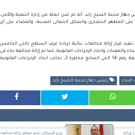
هاز مدينة الشيخ زايد، أنه تم شن حملة من إدارة التنمية والأمن،
اظ على المظهر الحضارى والشكل الجمالى للمدينة، والقضاء على أي
نفيذ قرار إزالة مخالفات بنائية لزيادة غرف السطح بالحي الخامس
تم مصادرة مواد البناء والمعدات واتخاذ الإجراءات القانونية، كما تم إزالة مخالفة بناء في
الردود والتحفظ على المواد المستخدمة للقطعة رقم 14 الحي السابع مجاورة 2، بجانب اتخاذ الإجراءات القانونية
البناء
رئيس جهاز مدينة الشيخ زايد
در 6 قرارات لإزالة
وزير الإسكان يتابع موقف إزالة مخالفات