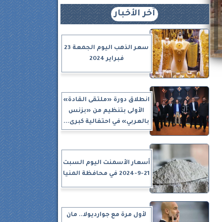
آخر الأخبار
سعر الذهب اليوم الجمعة 23
فبراير 2024
انطلاق دورة «ملتقى القادة»
الأولى بتنظيم من «بزنس
بالعربي» في احتفالية كبرى...
أسعار الأسمنت اليوم السبت
21-9-2024 في محافظة المنيا
لأول مرة مع جوارديولا.. مان
ك