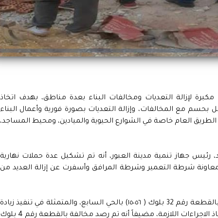
مكبرة لإزالة التعديات ومخالفات البناء بعدة مناطق، بهدف اتخاذ
مل بحسم مع المخالفات، وإزالة التعديات بصورة فورية وأعمال البناء
الطريق العام خاصة في الشوارع الحيوية والميادين، ومحيط المساجد،
رئيس جهاز تنمية مدينة العبور، أنه تم تشكيل عدة حملات نهارية
بمعاونة شرطة التعمير وشرطة المرافق وأسفرت عن إزالة العديد من
وأوضح رئيس الجهاز، أنه تم رصد مخالفة بناء بالقطعة رقم 32 بلوك ( ١٥٠٥٦) بالحي السابع، والمتمثلة في تنفيذ زيادة
بنائية بغرف السطح، وتمت الإزالة الفورية، واتخاذ الاجراءات اللازمة، مضيفاً أنه تم رصد مخالفة بالقطعة رقم 4 بلو