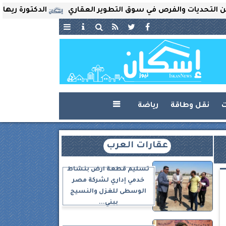
ت والفرص في سوق التطوير العقاري
الدكتورة ريهام ثروت تُع
ت
نقل وطاقة
رياضة

عقارات العرب
تسليم قطعة أرض بنشاط
خدمي إداري لشركة مصر
الوسطى للغزل والنسيج
ببني...