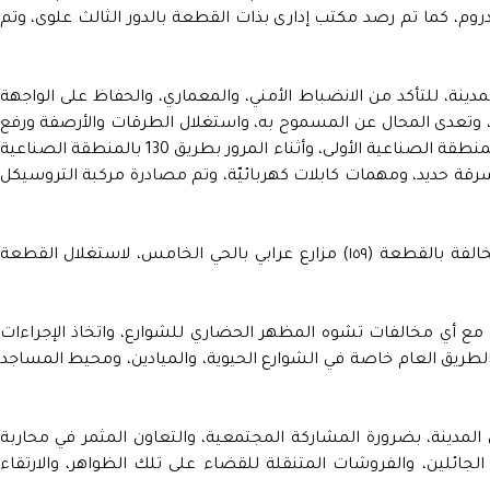
ء البدروم، كما تم رصد مكتب إدارى بذات القطعة بالدور الثالث علوى، وتم
دينة، للتأكد من الانضباط الأمني، والمعماري، والحفاظ على الواجهة
ن، وتعدى المحال عن المسموح به، واستغلال الطرقات والأرصفة ورفع
الإشغالات الموجودة بمحيط الحي السادس، والمنطقة الصناعية الأولى، وأثناء المرور بطريق 130 بالمنطقة الصناعية
سرقة حديد، ومهمات كابلات كهربائيّة، وتم مصادرة مركبة التروسيكل
وأثناء مرور الحملة الليلية، تم ضبط مزرعة مخالفة بالقطعة (١٥٩) مزارع عرابي بالحي الخامس، لاستغلال القطعة
مع أي مخالفات تشوه المظهر الحضاري للشوارع، واتخاذ الإجراءات
الطريق العام خاصة في الشوارع الحيوية، والميادين، ومحيط المساجد
المدينة، بضرورة المشاركة المجتمعية، والتعاون المثمر في محاربة
الجائلين، والفروشات المتنقلة للقضاء على تلك الظواهر، والارتقاء