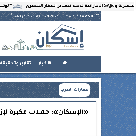
”لوتير” تحتضن الع
هـ
الجمعة
7 أغسطس 2026
03:29 مـ
23 صفر 1448
الأخبار
تقارير وتحقيقا
عقارات العرب
«الإسكان»: حملات مكبرة لإزا