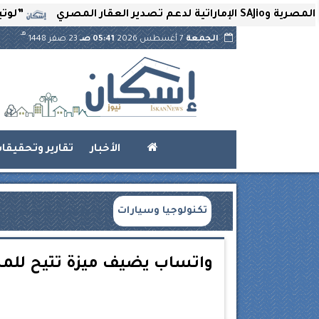
”لوتير” تحتض
هـ
الجمعة
7 أغسطس 2026
05:41 صـ
23 صفر 1448
الأخبار
تقارير وتحقيقا
تكنولوجيا وسيارات
واتساب يضيف ميزة تتيح للم