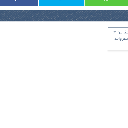
لهذا السبب.. واتساب يحظر أكثر من 71
هر واحد