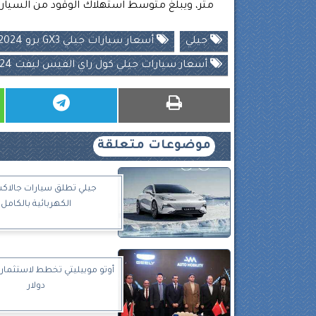
متر، ويبلغ متوسط استهلاك الوقود من السيارة، بنحو 6.6 لتر، عند قطع مسا
جيلي
أسعار سيارات جيلي GX3 برو 2024
أسعار سيارات جيلي كول راي الفيس ليفت 2024
موضوعات متعلقة
الكهربائية بالكامل
دولار