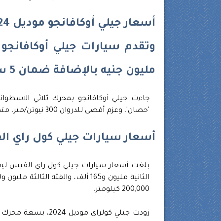
أسعار جيلي أوكافانجو موديل 2024
مليون جنيه بالإضافة ضمان 5 سنوات، أو 150 ألف كيلو متر.
'حصان'، وعزم أقصى للدروان 300 نيوتن/متر، متصل بناقل حركة سباعي السرعات DCT WET.
أسعار سيارات جيلي كول راي الفي
200,000 كيلومتر.