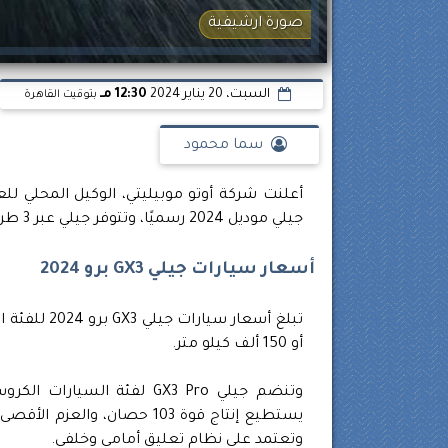
صورة ارشيفية
السبت، 20 يناير 2024
12:30 مـ
بتوقيت القاهرة
سما محمود
أعلنت شركة أوتو موبيليتي، الوكيل المحلي لل
جيلي موديل 2024 رسميًا، وتتوفر جيلي عبر 3 طرازات، وهي جيلي ' GX3 برو، أوكافانجو، و كول راي' داخل السوق المحلية.
أسعار سيارات جيلي GX3 برو 2024
أو 150 ألف كيلو متر.
وتعتمد على نظام تعليق أمامي وخلفي.