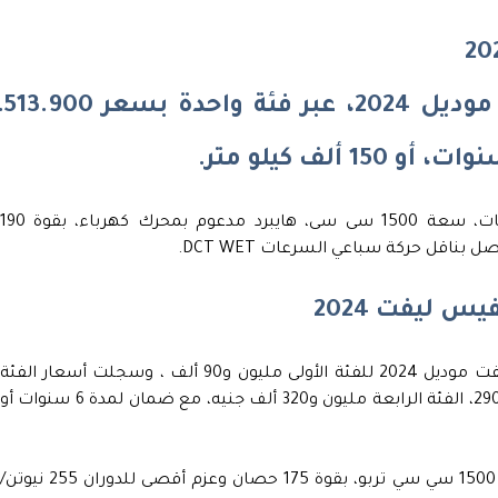
وتقدم سيارات جيلي أوكافانجو موديل 2024، عبر فئة واحدة بسعر 0
جاءت جيلي أوكافانجو بمحرك ثلاثي الاسطوانات، سعة 1500 سى سى، هايبرد مدعوم بمحرك كهرباء، بقوة 0
س ليفت 2024
بلغت أسعار سيارات جيلي كول راي الفيس ليفت موديل 2024 للفئة الأولى مليون و90 ألف ، وسجلت أسعار الفئة
الثانية مليون و165 ألف، والفئة الثالثة مليون و290، الفئة الرابعة مليون و320 ألف جنيه، مع ضمان لمدة 6 سنوات أو
زودت جيلي كولراي موديل 2024، بسعة محرك 1500 سي سي تربو، بقوة 175 حصان وعزم أقصى للدوران 255 نيوتن