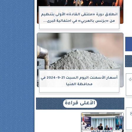
انطلاق دورة «ملتقى القادة» الأولى بتنظيم
من «بزنس بالعربي» في احتفالية كبرى...
أسعار الأسمنت اليوم السبت 21-9-2024 في
ي
محافظة المنيا
الأعلى قراءة
وVolvo Car مع
انطلاق مؤتمر