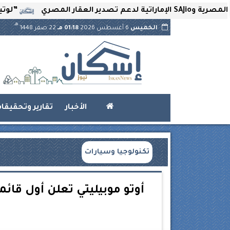
”لوتير” تحتضن 
هـ
الخميس
6 أغسطس 2026
01:18 مـ
22 صفر 1448
الأخبار
تقارير وتحقيقا
تكنولوجيا وسيارات