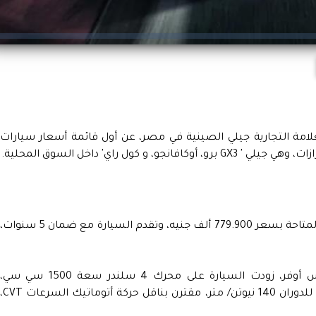
علامة التجارية جيلي الصينية في مصر، عن أول قائمة أسعار سيارات
تبلغ أسعار سيارات جيلي GX3 برو 2024 للفئة المتاحة بسعر 779.900 ألف جنيه، وتقدم السيارة مع ضمان 5 سنوات،
وتنضم جيلي GX3 Pro لفئة السيارات الكروس أوفر، زودت السيارة على محرك 4 سلندر سعة 1500 سي سي،
يستطيع إنتاج قوة 103 حصان، والعزم الأقصى للدوران 140 نيوتن/ متر، مقترن بناقل حركة أتوماتيك 