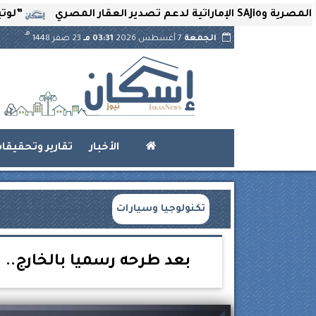
”لوتير” تحتضن
هـ
الجمعة
7 أغسطس 2026
03:31 مـ
23 صفر 1448
الأخبار
تقارير وتحقيقا
تكنولوجيا وسيارات
بعد طرحه رسميا بالخارج.. سعر وم