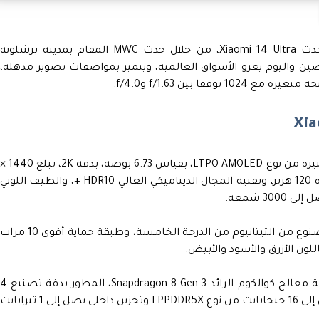
أعلنت شركة شاومي Xiaomi، عن هاتفها الأحدث Xiaomi 14 Ultra، من خلال حدث MWC المقام بمدينة برشلونة
صين واليوم يغزو الأسواق العالمية، ويتميز بمواصفات تصوير مذهلة،
ا بين f/1.63 وf/4.0.
يتميز هاتف شاومي Xiaomi 14 Ultra، بشاشة كبيرة من نوع LTPO AMOLED، بقياس 6.73 بوصة، بدقة 2K، تبلغ 40
3200 بكسل، تدعم معدل تحديث عال يبلغ تردده 120 هرتز، وتقنية المجال الديناميكي العالي HDR10 +، والطيف اللوني
ويمتاز هاتف شاومي Xiaomi 14 Ultra، بإطار مصنوع من التيتانيوم من الدرجة الخامسة، وطبقة حماية أقوي 10 مرا
ويعمل هاتف شاومي Xiaomi 14 Ultra، بواسطة معالج كوالكوم الرائد Snapdragon 8 Gen 3، المطور بدقة تص
نانومتر إلى جانب ذاكرة وصول عشوائي رام تصل إلى 16 جيجابايت من نوع LPPDDR5X وتخزين داخلى يصل إلى 1 تيرابايت