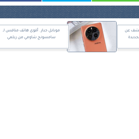
تكشف عن
موبايل جبار.. أقوى هاتف منافس لـ
سامسونج شاومي من ريلمي