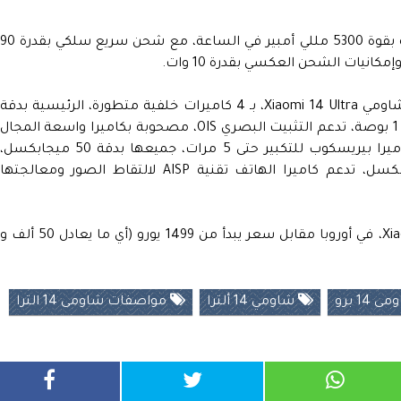
ويحتوي هاتف شاومي Xiaomi 14 Ultra، بطارية بقوة 5300 مللي أمبير في الساعة، مع شحن سريع سلكي بقدرة 
وبالنسبة للتصوير الفواتوغرافي، يتمتع هاتف شاومي Xiaomi 14 Ultra، بـ 4 كاميرات خلفية متطورة، الرئيسية بدقة
50 ميجابكسل بحساس Sony LYT-900 قياس 1 بوصة، تدعم التثبيت البصري OIS، مصحوبة بكاميرا واسعة المجال
وكاميرا مكبرة للصور الشخصية البورتريه وكاميرا بيريسكوب للتكبير حتى 5 مرات، جميعها بدقة 50 ميجابكسل،
ويتميز الهاتف بكاميرا أمامية بدقة 32 ميجابكسل، تدعم كاميرا الهاتف تقنية AISP لالتقاط الصور ومعالجتها
وينطلق الإصدار الدولي من هاتف Xiaomi 14 Ultra، في أوروبا مقابل سعر يبدأ من 1499 يورو (أي ما يعادل 50 ألف 
14 برو
شاومي 14 ألترا
مواصفات شاومى 14 الترا