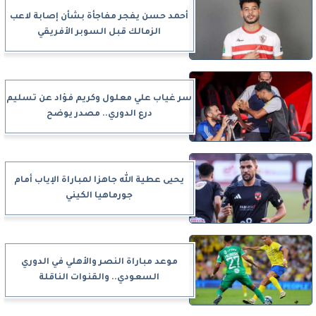
أحمد حسن يفجر مفاجأة بشأن إصابة لاعب
الزمالك قبل السوبر الأفريقي
سر غياب علي معلول وكريم فؤاد عن تسليم
درع الدوري.. مصدر يوضح
يحيى عطية الله جاهزا لمباراة الإياب أمام
جورماهيا الكيني
موعد مباراة النصر والأهلي في الدوري
السعودي.. والقنوات الناقلة