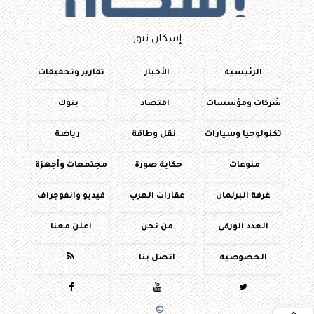
إسكان نيوز
الرئيسية
الأخبار
تقارير وتحقيقات
شركات ومؤسسات
اقتصاد
بنوك
تكنولوجيا وسيارات
نقل وطاقة
رياضة
منوعات
حكاية صورة
مجتمعات وأجهزة
غرفة البرلمان
عقارات العرب
فيديو وانفوجراف
العدد الورقى
من نحن
اعلن معنا
الخصوصية
اتصل بنا




جميع الحقوق محفوظة
©
2016 - 2026 - اسكان نيوز