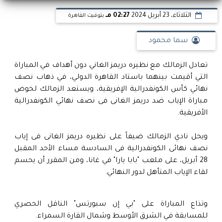
الثلاثاء، 23 أبريل 2024
02:27 مـ
بتوقيت القاهرة
سما محمود
تعادل الزمالك مع نظيره دريمز الغاني دون أهداف في المباراة
التي أقيمت بينهما باستاد القاهرة الدولي، في ذهاب نصف
نهائي كأس الكونفدرالية الإفريقية، ويستعد الزمالك لخوض
مباراة الإياب ضد دريمز الغانى فى نصف نهائي الكونفدرالية
الأفريقية.
ويحل نادي الزمالك ضيفاً على نظيره دريمز الغانى فى إياب
نصف نهائى الكونفدرالية فى السادسة مساء الأحد المقبل
28 أبريل، على ملعب "بابا يارا" في غانا، ومن المقرر أن يحسم
لقاء الإياب المتأهل لدور النهائي.
وتذاع المباراة على "بي إن سبورتس" الناقل الحصري
للمسابقة في الشرق الأوسط وشمال القارة السمراء.