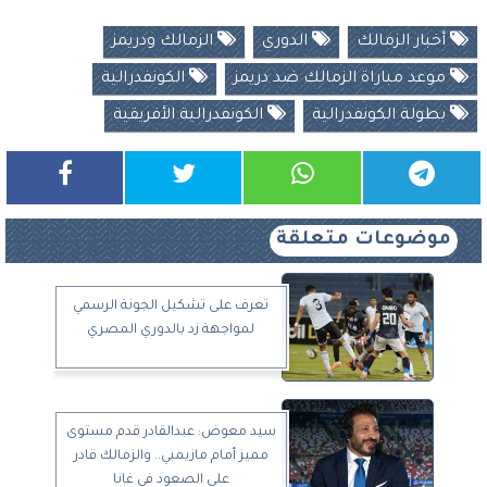
أخبار الزمالك
الدوري
الزمالك ودريمز
موعد مباراة الزمالك ضد دريمز
الكونفدرالية
بطولة الكونفدرالية
الكونفدرالية الأفريقية
موضوعات متعلقة
تعرف على تشكيل الجونة الرسمي
لمواجهة زد بالدوري المصري
سيد معوض: عبدالقادر قدم مستوى
مميز أمام مازيمبي.. والزمالك قادر
على الصعود في غانا