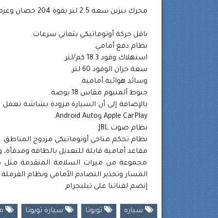
محرك بنزين سعة 2.5 لتر بقوة 204 حصان وعزم دوران 243 نيوتن متر.
ناقل حركة أوتوماتيكي بثماني سرعات.
نظام دفع أمامي.
استهلاك وقود 18.3 كم/لتر.
سعة خزان الوقود 60 لتر.
وسائد هوائية أمامية.
جنوط ألمنيوم مقاس 18 بوصة.
Apple CarPlay وAndroid Auto.
نظام صوت JBL.
نظام تحكم مناخي أوتوماتيكي مزدوج المناطق.
مقاعد أمامية قابلة للتعديل بالطاقة ومدفأة، 
مجموعة من ميزات السلامة المتقدمة مثل كام
المسار وتحذير التصادم الأمامي ونظام الفرملة ا
إنضم لقناتنا على تيليجرام
سياره
تويوتا
سيارة تويوتا
مو