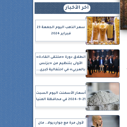
آخر الأخبار
سعر الذهب اليوم الجمعة 23
فبراير 2024
انطلاق دورة «ملتقى القادة»
الأولى بتنظيم من «بزنس
بالعربي» في احتفالية كبرى...
أسعار الأسمنت اليوم السبت
21-9-2024 في محافظة المنيا
لأول مرة مع جوارديولا.. مان