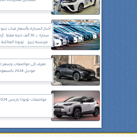
مشاكل بمحركات الدي
سيارة .بـ 38 ألف جنيه فقط
فرنسية زيرو .. تويوتا العائلية
وبأفضل سعر
موديل 2024 بالسعودية
مواصفات تويوتا ياريس 2024 الجديدة