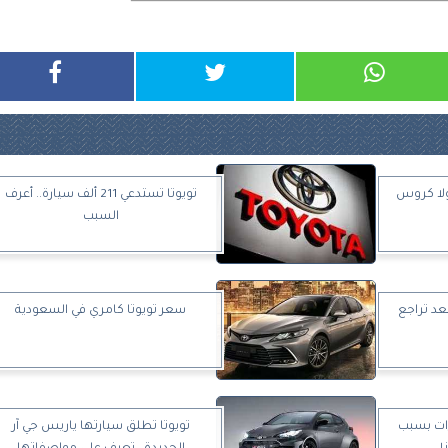
ولا كروس
تويوتا تستدعي 211 ألف سيارة.. أعرف
السبب
عد تراجع
سعر تويوتا كامري في السعودية
شحنات 10 طرازات بسبب
تويوتا تطلق سيارتها ياريس جي آر