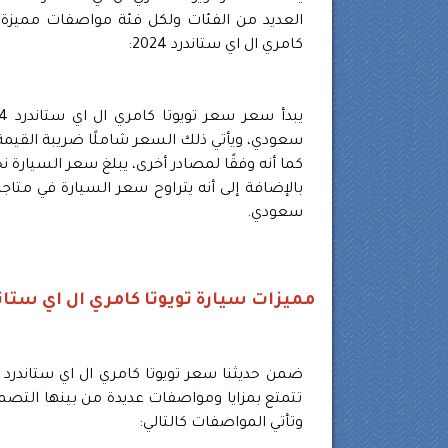
العديد من الفئات ولكل فئة مواصفات مميزة ت
كامري ال اي ستاندرد 2024:
سعودي، ويأتي ذلك السعر شاملًا ضريبة القيمة
كما أنه وفقًا لمصادر أخرى، يبلغ سعر السيارة نحو مبلغ قيمته 
سعودي.
مميزات سيارة تويوتا كامري ال اي ستاندر 4
تتمتع بمزايا ومواصفات عديدة من بينها التصميم
وتأتي المواصفات كالتالي: