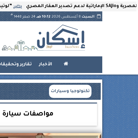
”لوتير” تحتضن الع
هـ
السبت
8 أغسطس 2026
10:12 صـ
24 صفر 1448
الأخبار
تقارير وتحقيقا
تكنولوجيا وسيارات
مواصفات سيارة تويو