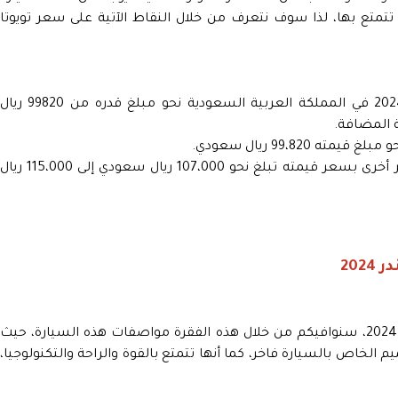
تمتع بها، لذا سوف نتعرف من خلال النقاط الآتية على سعر تويوتا
يبدأ سعر سعر تويوتا كامري ال اي ستاندرد 2024 في المملكة العربية السعودية نحو مبلغ قدره من 99820 ريا
 المضافة.
99،820 ريال سعودي.
بالإضافة إلى أنه يتراوح سعر السيارة في متاجر أخرى بسعر قيمته تبلغ نحو 107،000 ريال سعودي إلى 115،000 ريا
202
ضمن حديثنا سعر تويوتا كامري ال اي ستاندرد 2024، سنوافيكم من خلال هذه الفقرة مواصفات هذه السيارة، حيث
 الخاص بالسيارة فاخر، كما أنها تتمتع بالقوة والراحة والتكنولوجيا،