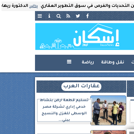
يات والفرص في سوق التطوير العقاري
الدكتورة ريهام ثروت 
ت
نقل وطاقة
رياضة

عقارات العرب
تسليم قطعة أرض بنشاط
خدمي إداري لشركة مصر
الوسطى للغزل والنسيج
ببني...