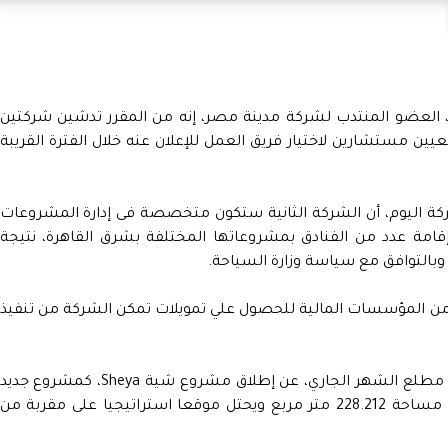
، العضو المنتدب لشركة مدينة مصر، إنه من المقرر تدشين شركتين
يين مستشارين لاختيار فريق العمل للإعلان عنه خلال الفترة القريبة
ة اليوم، أن الشركة الثانية ستكون متخصصة فى إدارة المشروعات
 وإقامة عدد من الفنادق بمشروعاتها المختلفة بشرق القاهرة، نتيجة
 وبالتوافق مع سياسة وزارة السياحة.
 من المؤسسات المالية للحصول علي تمويلات تمكن الشركة من تنفيذ
وفي سياق منفصل، أعلنت شركة مدينة مصر، مطلع الشهر الجاري، عن إطلاق مشروع شية Sheya، كمشروع جديد
في سراي متعدد الاستخدامات، الذي يمتد على مساحة 228.212 متر مربع ويحتل موقعا استراتيجيا على مقربة من