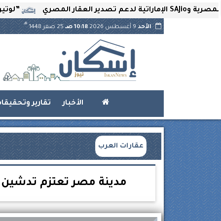
”لوتير” تحتضن 
هـ
الأحد
9 أغسطس 2026
10:18 صـ
25 صفر 1448
الأخبار
تقارير وتحقيقا
عقارات العرب
مدينة مصر تعتزم تدشين ش