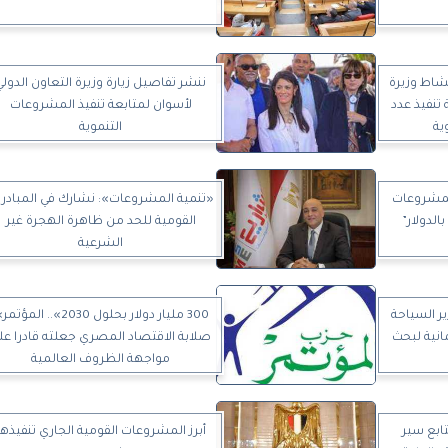
مشاط وزيرة
ننشر تفاصيل زيارة وزيرة التعاون الدولي
 تنفيذ عدد
لأسوان لمتابعة تنفيذ المشروعات
ية
التنموية
المشروعات
«تنمية المشروعات»: نشارك في المبادر
الدولار”
القومية للحد من ظاهرة الهجرة غير
الشرعية
ير السياحة
300 مليار دولار بحلول 2030».. المؤت
مانية لبحث
صلابة الاقتصاد المصري جعلته قادرا عل
مواجهة الظروف العالمية
ابع سير
أبرز المشروعات القومية الجاري تنفيذها