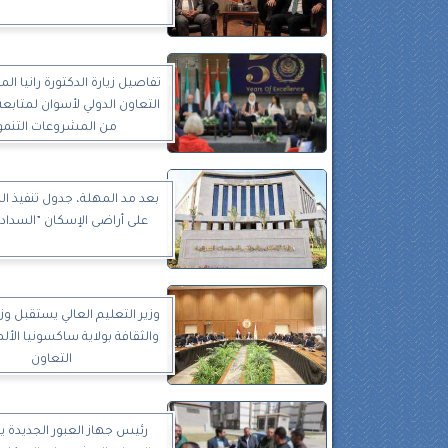
تفاصيل زيارة الدكتورة رانيا ال
التعاون الدولي لأسوان لمتابعة
من المشروعات التنمو
بعد مد المهلة، جدول تنفيذ 
على أراضى الإسكان ”السداد ب
وزير التعليم العالي يستقبل وز
والثقافة بولاية ساكسونيا الأل
التعاون
رئيس جهاز العبور الجديدة يت