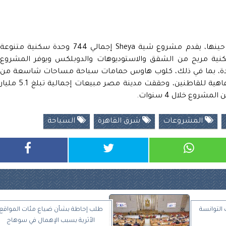
وحسب إفصاح الشركة المرسل إلى البورصة حينها، يقدم مشروع شية Sheya إجمالي 744 وحدة سكنية متنوعة
ا من نوع villa و324 وحدة سكنية مريج من الشقق والاستوديوهات والدوبلكس ويوفر المشروع
يدة، بما في ذلك، كلوب هاوس حمامات سباحة مساحات شاسعة من
اللاند سكيب بهدف تحقيق أعلى مستويات الرفاهية للقاطنين، وحققت مدينة مصر مبيعات إجمالية تبلغ 5.1 مليا
المشروعات
شرق القاهرة
السياحة
 التوانسة
طلب إحاطة بشأن ضياع مئات المواقع
الأثرية بسبب الإهمال في سوهاج