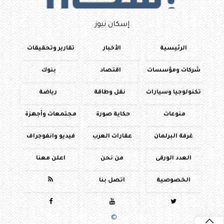
إسكان نيوز
الرئيسية
الأخبار
تقارير وتحقيقات
شركات ومؤسسات
اقتصاد
بنوك
تكنولوجيا وسيارات
نقل وطاقة
رياضة
منوعات
حكاية صورة
مجتمعات وأجهزة
غرفة البرلمان
عقارات العرب
فيديو وانفوجراف
العدد الورقى
من نحن
اعلن معنا
الخصوصية
اتصل بنا




جميع الحقوق محفوظة
©
2016 - 2026 - اسكان نيوز