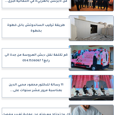
من «بزنس بالعربي» في احتفالية كبرى...
طريقة تركيب الساندوتش بانل خطوة
بخطوة
كم تكلفة نقل دبش العروسة من جدة الى
رابغ؟ 0547536067
11 رسالة للدكتور محمود محيي الدين
بمناسبة مرور عشر سنوات على...
كل ما تحتاج معرفته عن عملية تغيير مفصل