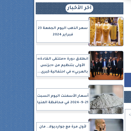
آخر الأخبار
سعر الذهب اليوم الجمعة 23
فبراير 2024
انطلاق دورة «ملتقى القادة»
الأولى بتنظيم من «بزنس
بالعربي» في احتفالية كبرى...
أسعار الأسمنت اليوم السبت
21-9-2024 في محافظة المنيا
ت
لأول مرة مع جوارديولا.. مان