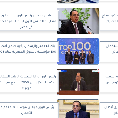
ظاهرة قطع
عاجل| بحضور رئيس الوزراء.. انطلاق
الخضراء
فعاليات الملتقى الأول لبنك التنمية الجد
في مصر
استكمال
بنك التعمير والإسكان يُكرم ضمن أفض
ائن
100 مؤسسة بالسوق المصرية لعام 2023
ة رسمية
رئيس الوزراء: إذا استمرت الزيادة السكاني
الكونجرس
بهذا الشكل حتى 2050 الوضع سيكو
مرعبا»
وري أبطال
رئيس الوزراء يعلن موعد انتهاء تخفيف
خر
الأحمال