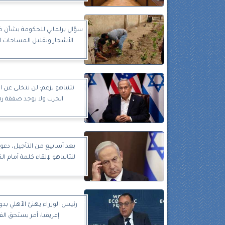
سؤال برلماني للحكومة بشأن 
الأشجار وتقليل المساحات 
نتنياهو يزعم: لن نتخلى عن 
الحرب ولا يوجد صفقة ره
بعد أسابيع من التأجيل، دعو
لنتانياهو لإلقاء كلمة أمام 
رئيس الوزراء يهنئ الأهلي بد
إفريقيا: أمر يستحق الف