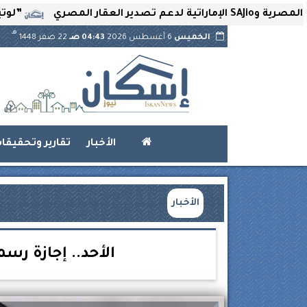
”لوتير” تحتض
هـ
الخميس
6 أغسطس 2026
04:43 صـ
22 صفر 1448
الأخبار
تقارير وتحقيقا
الأخبار
الأحد.. إجازة رسمية 