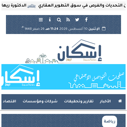
ديات والفرص في سوق التطوير العقاري
الدكتورة ريهام ثروت
هـ
الإثنين
10 أغسطس 2026
11:24 صـ
26 صفر 1448
الأخبار
تقارير وتحقيقات
شركات ومؤسسات
اقتصاد
رياضة