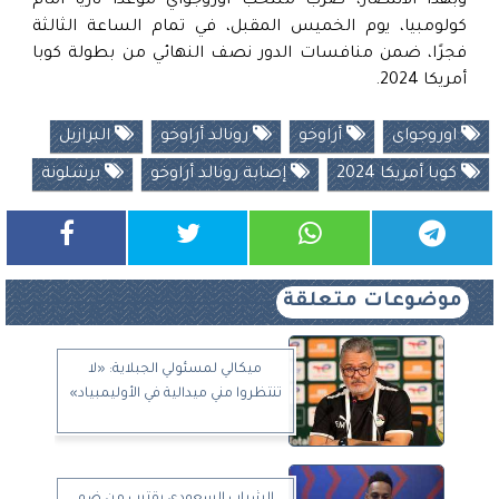
وبهذا الانتصار، ضرب منتخب أوروجواي موعدًا ناريًا أمام
كولومبيا، يوم الخميس المقبل، في تمام الساعة الثالثة
فجرًا، ضمن منافسات الدور نصف النهائي من بطولة كوبا
أمريكا 2024.
اوروجواى
أراوخو
رونالد أراوخو
البرازيل
كوبا أمريكا 2024
إصابة رونالد أراوخو
برشلونة
موضوعات متعلقة
ميكالي لمسئولي الجبلاية: «لا
تنتظروا مني ميدالية في الأوليمبياد»
الشباب السعودي يقترب من ضم