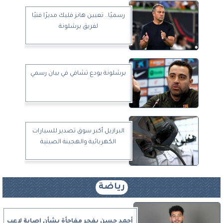
رسميًا.. تعيين هانز فليك مديرًا فنيًا
لفريق برشلونة
برشلونة يودع تشافي في بيان رسمي
البرازيل أكبر سوق تصدير للسيارات
الكهربائية والهجينة الصينية
رياضة
أحمد حسن يفجر مفاجأة بشأن إصابة لاعب