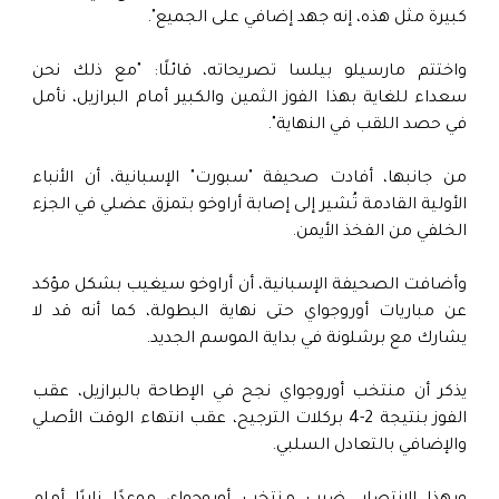
كبيرة مثل هذه، إنه جهد إضافي على الجميع".
واختتم مارسيلو بيلسا تصريحاته، قائلًا: "مع ذلك نحن
سعداء للغاية بهذا الفوز الثمين والكبير أمام البرازيل، نأمل
في حصد اللقب في النهاية".
من جانبها، أفادت صحيفة "سبورت" الإسبانية، أن الأنباء
الأولية القادمة تُشير إلى إصابة أراوخو بتمزق عضلي في الجزء
الخلفي من الفخذ الأيمن.
وأضافت الصحيفة الإسبانية، أن أراوخو سيغيب بشكل مؤكد
عن مباريات أوروجواي حتى نهاية البطولة، كما أنه قد لا
يشارك مع برشلونة في بداية الموسم الجديد.
يذكر أن منتخب أوروجواي نجح في الإطاحة بالبرازيل، عقب
الفوز بنتيجة 2-4 بركلات الترجيح، عقب انتهاء الوقت الأصلي
والإضافي بالتعادل السلبي.