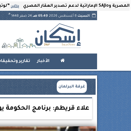
”لوتير” تحتضن ا
هـ
السبت
8 أغسطس 2026
05:40 صـ
24 صفر 1448
الأخبار
تقارير وتحقيقا
غرفة البرلمان
علاء قريطم: برنامج الحكومة يو