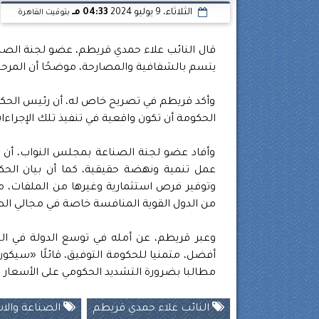
الثلاثاء، 9 يوليو 2024
04:33 مـ
بتوقيت القاهرة
قال النائب علاء حمدي قريطم، عضو لجنة الصناع
يتسم بالشفافية والمصارحة، موضحًا أن المرحلة 
وأكد قريطم في تصريح خاص له، أن رئيس الحكومة
الحكومة أن تكون واقعية في تنفيذ تلك الإجراءا
وأفاد عضو لجنة الصناعة بمجلس النواب، أن
عمل تنمية ونهضة حقيقية، كما أن بيان الحكو
وتوفير فرص استثمارية وغيرها من الملفات، م
من الدول القوية المنافسة خاصة في مجالي الص
وعبر قريطم، عن أمله في توسع الدولة في ال
أفضل، متمنيا للحكومة التوفيق، قائلًا «سيكو
مطالبا بضرورة التشديد الحكومي على الأسعار
النائب علاء حمدي قريطم
الصناعة والاس