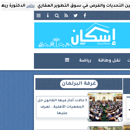
يات والفرص في سوق التطوير العقاري
الدكتورة ريهام ثروت ت
ت
نقل وطاقة
رياضة

غرفة البرلمان
5 حالات أجاز فيها القانون حل
الجمعيات الأهلية.. تعرف
عليها