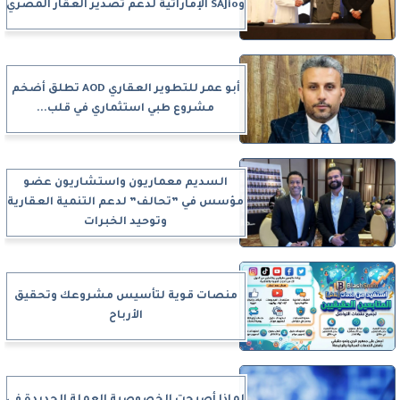
وSAJio الإماراتية لدعم تصدير العقار المصري
أبو عمر للتطوير العقاري AOD تطلق أضخم
مشروع طبي استثماري في قلب...
السديم معماريون واستشاريون عضو
مؤسس في ”تحالف” لدعم التنمية العقارية
وتوحيد الخبرات
منصات قوية لتأسيس مشروعك وتحقيق
الأرباح
لماذا أصبحت الخصوصية العملة الجديدة في