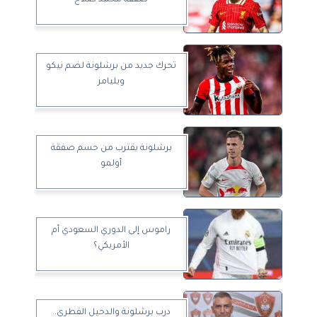
تحرك جديد من برشلونة لضم نيكو
ويليامز
برشلونة يقترب من حسم صفقة
أولمو
راموس إلى الدوري السعودي أم
الأمريكي؟
درب برشلونة والدحيل القطري..