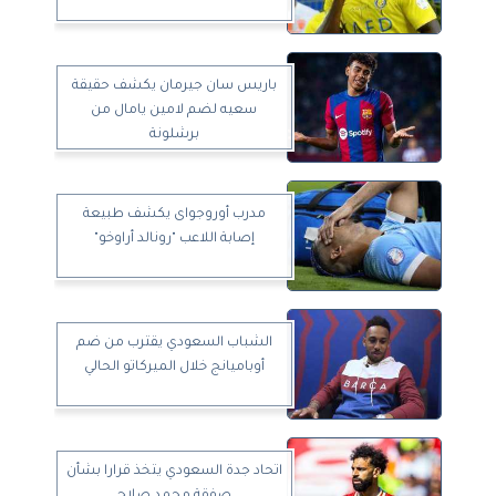
باريس سان جيرمان يكشف حقيقة
سعيه لضم لامين يامال من
برشلونة
مدرب أوروجواى يكشف طبيعة
إصابة اللاعب "رونالد أراوخو"
الشباب السعودي يقترب من ضم
أوباميانج خلال الميركاتو الحالي
اتحاد جدة السعودي يتخذ قرارا بشأن
صفقة محمد صلاح