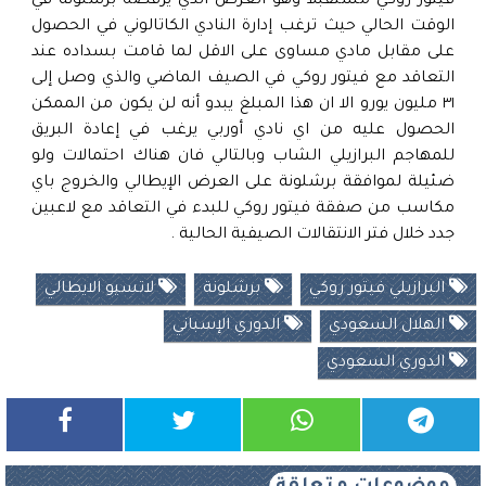
فيتور روكي مستقبلا وهو العرض الذي يرفضه برشلونة في
الوقت الحالي حيث ترغب إدارة النادي الكاتالوني في الحصول
على مقابل مادي مساوى على الاقل لما قامت بسداده عند
التعاقد مع فيتور روكي في الصيف الماضي والذي وصل إلى
٣١ مليون يورو الا ان هذا المبلغ يبدو أنه لن يكون من الممكن
الحصول عليه من اي نادي أوربي يرغب في إعادة البريق
للمهاجم البرازيلي الشاب وبالتالي فان هناك احتمالات ولو
ضئيلة لموافقة برشلونة على العرض الإيطالي والخروج باي
مكاسب من صفقة فيتور روكي للبدء في التعاقد مع لاعبين
جدد خلال فتر الانتقالات الصيفية الحالية .
البرازيلي فيتور روكي
برشلونة
لاتسيو الايطالي
الهلال السعودي
الدوري الإسباني
الدوري السعودي